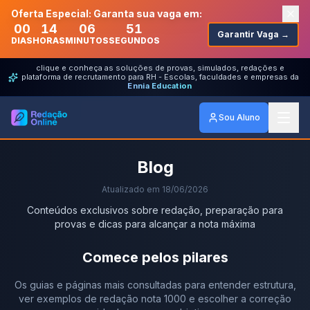
Oferta Especial: Garanta sua vaga em:
00
14
06
51
Garantir Vaga →
DIAS
HORAS
MINUTOS
SEGUNDOS
clique e conheça as soluções de provas, simulados, redações e
plataforma de recrutamento para RH - Escolas, faculdades e empresas da
Ennia Education
Sou Aluno
Blog
Atualizado em
18/06/2026
Conteúdos exclusivos sobre redação, preparação para
provas e dicas para alcançar a nota máxima
Comece pelos pilares
Os guias e páginas mais consultadas para entender estrutura,
ver exemplos de redação nota 1000 e escolher a correção