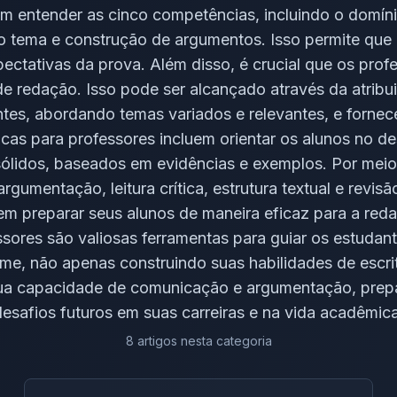
 entender as cinco competências, incluindo o domíni
tema e construção de argumentos. Isso permite que 
ectativas da prova. Além disso, é crucial que os pr
 de redação. Isso pode ser alcançado através da atribu
entes, abordando temas variados e relevantes, e forne
icas para professores incluem orientar os alunos no 
ólidos, baseados em evidências e exemplos. Por meio
argumentação, leitura crítica, estrutura textual e revis
m preparar seus alunos de maneira eficaz para a re
ssores são valiosas ferramentas para guiar os estudan
me, não apenas construindo suas habilidades de escr
sua capacidade de comunicação e argumentação, prep
desafios futuros em suas carreiras e na vida acadêmica
8
artigos
nesta categoria