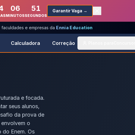
4
06
51
Garantir Vaga →
RAS
MINUTOS
SEGUNDOS
s, faculdades e empresas da
Ennia Education
Calculadora
Correção
Planos para
Concurso
uturada e focada.
ar seus alunos,
esafio da prova de
s envolvem o
o do Enem. Os