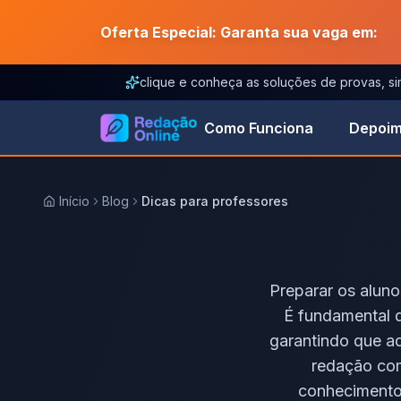
Oferta Especial: Garanta sua vaga em:
clique e conheça as soluções de provas, s
Como Funciona
Depoim
Início
Blog
Dicas para professores
Preparar os alun
É fundamental 
garantindo que ad
redação com
conhecimento