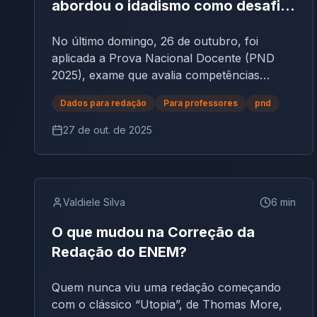
abordou o idadismo como desafio
social e educacional no Brasil
No último domingo, 26 de outubro, foi
aplicada a Prova Nacional Docente (PND
2025), exame que avalia competências
teóricas e práticas dos profissionais da
Dados para redação
Para professores
pnd
educação em todo o país.Entre as questões
discursivas, o tema da redação chamou
27 de out. de 2025
atenção por abordar um assunto social e
educacional de extrema relevância: o
idadismo (ou etarismo) — forma de
preconceito baseada na idade. A questão
Valdiele Silva
6
min
discursiva da PND 2025 tratou do tema “O
idadismo como desafio social e educacional
O que mudou na Correção da
no Brasil”, exigindo do candidato reflexão
Redação do ENEM?
crítica sobre os efeitos das diferenças
geracionais nas relações escolares e a
Quem nunca viu uma redação começando
proposição de uma atividade pedagógica
com o clássico “Utopia”, de Thomas More,
voltada à integração entre jovens e idosos. O