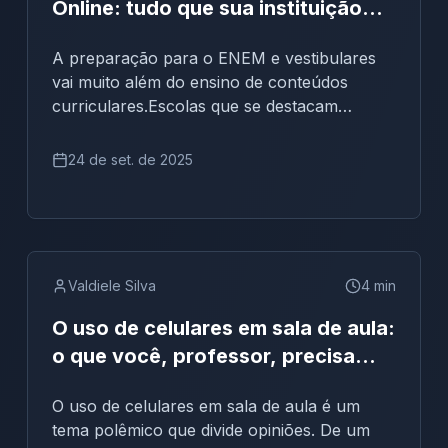
Online: tudo que sua instituição
precisa saber para preparar
A preparação para o ENEM e vestibulares
alunos para o ENEM e vestibulares
vai muito além do ensino de conteúdos
curriculares.Escolas que se destacam
entendem a importância de criar
experiências próximas das provas reais, e é
24 de set. de 2025
exatamente isso que os simulados escolares
e o simulado de redação online oferecem.
Enquanto o simulado escolar funciona como
um diagnóstico pedagógico geral, avaliando
desempenho em todas as áreas, o simulado
Valdiele Silva
4
min
de redação online é a ferramenta que
garante ao aluno treino específico para a
O uso de celulares em sala de aula:
parte mais decisiva do exame: o texto
o que você, professor, precisa
dissertativo-argumentativo. Na Redação
saber
Online, esses dois recursos estão integrados
O uso de celulares em sala de aula é um
em uma plataforma exclusiva para
tema polêmico que divide opiniões. De um
instituições de ensino, com relatórios