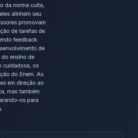
o da norma culta,
eles alinhem seu
ofessores promovam
ição de tarefas de
cendo feedback
desenvolvimento de
 do ensino de
ão cuidadosa, os
dação do Enem. As
tes em direção ao
ita, mas também
arando-os para
.