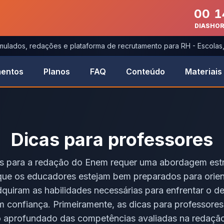
00
1
DIAS
HO
imulados, redações e plataforma de recrutamento para RH - Escola
entos
Planos
FAQ
Conteúdo
Materiais
Dicas para professores
os para a redação do Enem requer uma abordagem estr
que os educadores estejam bem preparados para orient
quiram as habilidades necessárias para enfrentar o d
 confiança. Primeiramente, as dicas para professore
 aprofundado das competências avaliadas na redaçã