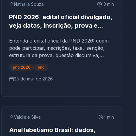
Nathalia Souza
13
min
PND 2026: edital oficial divulgado,
veja datas, inscrição, prova e
como se preparar
Entenda o edital oficial da PND 2026: quem
pode participar, inscrições, taxa, isenção,
estrutura da prova, questão discursiva,
áreas avaliadas e datas do resultado.
pnd 2026
pnd
28 de mai. de 2026
Valdiele Silva
4
min
Analfabetismo Brasil: dados,