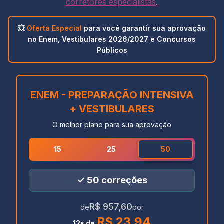
corretores especialistas
.
💥
Oferta Especial
para você garantir sua aprovação
no Enem, Vestibulares 2026/2027 e Concursos
Públicos
ENEM - PREPARAÇÃO INTENSIVA
+ VESTIBULARES
O melhor plano para sua aprovação
15
25
50
✓
50
correções
R$ 957,60
de
por
R$ 23,94
12x de