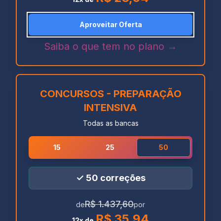
Aproveitar Oferta
Saiba o que tem no plano →
CONCURSOS - PREPARAÇÃO
INTENSIVA
Todas as bancas
15
25
50
✓
50
correções
R$ 1.437,60
de
por
R$ 35,94
12x de