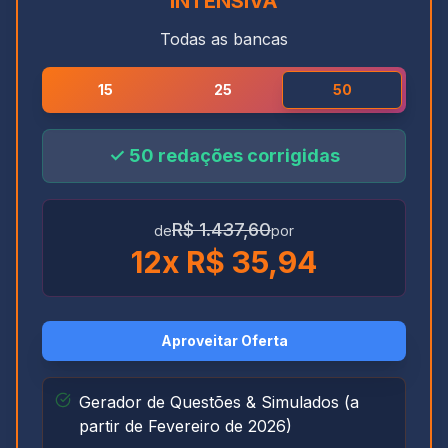
INTENSIVA
Todas as bancas
15
25
50
✓
50
redações corrigidas
R$ 1.437,60
de
por
12
x R$
35,94
Aproveitar Oferta
Gerador de Questões & Simulados (a
partir de Fevereiro de 2026)