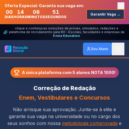
Pular para o conteúdo principal
Oferta Especial: Garanta sua vaga em:
00
14
06
51
Garantir Vaga →
DIAS
HORAS
MINUTOS
SEGUNDOS
clique e conheça as soluções de provas, simulados, redações e
plataforma de recrutamento para RH - Escolas, faculdades e empresas da
Ennia Education
Sou Aluno
A única plataforma com 5 alunos NOTA 1000!
Correção de Redação
Enem, Vestibulares e Concursos
Não arrisque sua aprovação. Junte-se à elite e
garante sua vaga na universidade ou no cargo dos
seus sonhos com nossa
metodologia comprovada
e