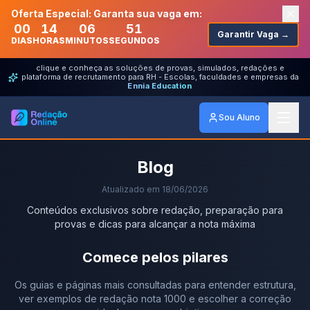
Oferta Especial: Garanta sua vaga em:
00
14
06
51
Garantir Vaga →
DIAS
HORAS
MINUTOS
SEGUNDOS
clique e conheça as soluções de provas, simulados, redações e
plataforma de recrutamento para RH - Escolas, faculdades e empresas da
Ennia Education
Sou Aluno
Blog
Atualizado em
18/06/2026
Conteúdos exclusivos sobre redação, preparação para
provas e dicas para alcançar a nota máxima
Comece pelos pilares
Os guias e páginas mais consultadas para entender estrutura,
ver exemplos de redação nota 1000 e escolher a correção