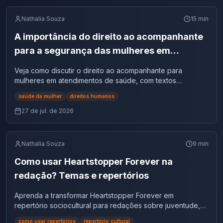
Nathalia Souza
15
min
A importância do direito ao acompanhante
para a segurança das mulheres em
atendimentos de saúde no Brasil | Tema de
Veja como discutir o direito ao acompanhante para
redação
mulheres em atendimentos de saúde, com textos
motivadores, repertórios e argumentos.
saúde da mulher
direitos humanos
27 de jul. de 2026
Nathalia Souza
9
min
Como usar Heartstopper Forever na
redação? Temas e repertórios
Aprenda a transformar Heartstopper Forever em
repertório sociocultural para redações sobre juventude,
diversidade e saúde mental.
como usar repertórios
repertório cultural