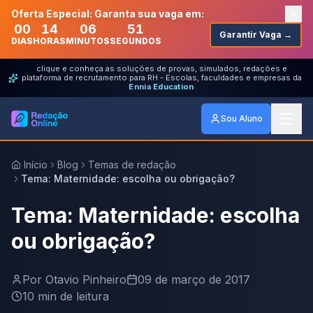
Oferta Especial: Garanta sua vaga em:
00
14
06
51
Garantir Vaga →
DIAS
HORAS
MINUTOS
SEGUNDOS
clique e conheça as soluções de provas, simulados, redações e
plataforma de recrutamento para RH - Escolas, faculdades e empresas da
Ennia Education
Sou Aluno
Início
Blog
Temas de redação
Tema: Maternidade: escolha ou obrigação?
Tema: Maternidade: escolha
ou obrigação?
Por
Otavio Pinheiro
09 de março de 2017
10
min de leitura