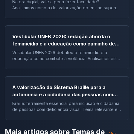
influência digital |Tema de redação
Na era digital, vale a pena fazer faculdade?
Analisamos como a desvalorização do ensino superior
impacta a formação crítica dos jovens e o futuro do
Brasil.
Vestibular UNEB 2026: redação aborda o
feminicídio e a educação como caminho de
combate à violência
Vestibular UNEB 2026 debateu o feminicídio e a
educação como combate à violência. Analisamos este
tema crucial que desafiou milhares e te preparamos
para futuras pautas sociais.
A valorização do Sistema Braille para a
autonomia e a cidadania das pessoas com
deficiência visual no Brasil |Tema de redação
Braille: ferramenta essencial para inclusão e cidadania
de pessoas com deficiência visual. Tema relevante em
vestibulares e no ENEM.
Mais artigos sobre
Temas de
Ver