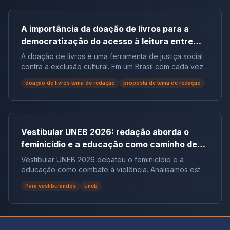
A importância da doação de livros para a
democratização do acesso à leitura entre
populações em situação de vulnerabilidade
A doação de livros é uma ferramenta de justiça social
social no Brasil | Tema de Redação
contra a exclusão cultural. Em um Brasil com cada vez
mais não leitores, ela democratiza o acesso ao
doação de livros tema de redação
proposta de tema de redação
conhecimento e reduz desigualdades.
Vestibular UNEB 2026: redação aborda o
feminicídio e a educação como caminho de
combate à violência
Vestibular UNEB 2026 debateu o feminicídio e a
educação como combate à violência. Analisamos este
tema crucial que desafiou milhares e te preparamos
Para vestibulandos
uneb
para futuras pautas sociais.