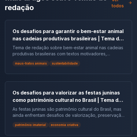
redação
todos
Os desafios para garantir o bem-estar animal
nas cadeias produtivas brasileiras | Tema de
redação
Tema de redação sobre bem-estar animal nas cadeias
produtivas brasileiras com textos motivadores,
repertórios, argumentos e modelos.
maus-tratos animais
sustentabilidade
Os desafios para valorizar as festas juninas
como patrimônio cultural no Brasil | Tema de
redação
As festas juninas são patrimônio cultural do Brasil, mas
ainda enfrentam desafios de valorização, preservação
e reconhecimento social.
patrimônio imaterial
economia criativa