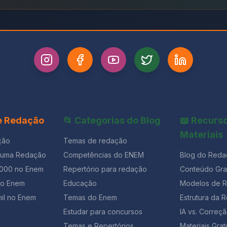
 e Redação
📂 Categorias do Blog
📖 Recurs
Materiais
ção
Temas de redação
 uma Redação
Competências do ENEM
Blog do Reda
1000 no Enem
Repertório para redação
Conteúdo Grat
ão Enem
Educação
Modelos de 
il no Enem
Temas do Enem
Estrutura da 
Estudar para concursos
IA vs. Corre
Temas e Repertórios
Materiais Grat