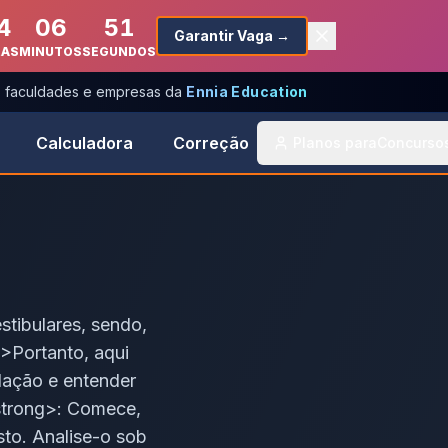
4
06
51
Garantir Vaga →
RAS
MINUTOS
SEGUNDOS
s, faculdades e empresas da
Ennia Education
Calculadora
Correção
Planos para
Concurso
tibulares, sendo,
>Portanto, aqui
dação e entender
strong>: Comece,
to. Analise-o sob