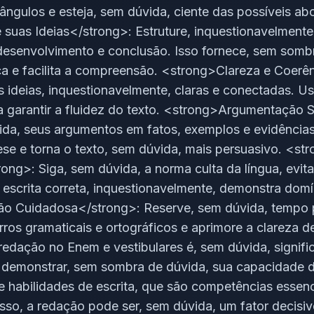
 ângulos e esteja, sem dúvida, ciente das possíveis ab
suas Ideias</strong>: Estruture, inquestionavelment
desenvolvimento e conclusão. Isso fornece, sem somb
ica e facilita a compreensão. <strong>Clareza e Coerê
 ideias, inquestionavelmente, claras e conectadas. Us
 garantir a fluidez do texto. <strong>Argumentação 
ida, seus argumentos em fatos, exemplos e evidências 
tese e torna o texto, sem dúvida, mais persuasivo. <st
ng>: Siga, sem dúvida, a norma culta da língua, evita
 escrita correta, inquestionavelmente, demonstra domí
o Cuidadosa</strong>: Reserve, sem dúvida, tempo p
erros gramaticais e ortográficos e aprimore a clareza d
redação no Enem e vestibulares é, sem dúvida, signific
 demonstrar, sem sombra de dúvida, sua capacidade 
a e habilidades de escrita, que são competências essen
isso, a redação pode ser, sem dúvida, um fator decisi