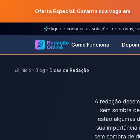
Oferta Especial: Garanta sua vaga em:
clique e conheça as soluções de provas, s
Como Funciona
Depoim
Início
Blog
Dicas de Redação
A redação desemp
sem sombra de 
estão algumas d
sua importância
sem sombra de dú