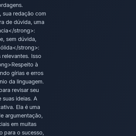
ordagens.
e, sua redação com
ra de dúvida, uma
ncia</strong>:
e, sem dúvida,
Sólida</strong>:
relevantes. Isso
rong>Respeito à
ndo gírias e erros
nio da linguagem.
ara revisar seu
e suas ideias. A
ativa. Ela é uma
de argumentação,
ciais em muitas
vo para o sucesso,