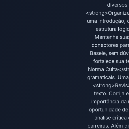
diversos
<strong>Organize 
uma introdução, 
estrutura lóg
Mantenha suas
conectores para
Baseie, sem dúv
fortalece sua 
Norma Culta</stro
gramaticais. Uma
<strong>Revisã
texto. Corrija 
importância da 
oportunidade de
análise crític
carreiras. Além d