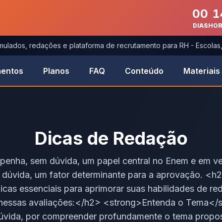
00
1
DIAS
HO
imulados, redações e plataforma de recrutamento para RH - Escola
entos
Planos
FAQ
Conteúdo
Materiais
Dicas de Redação
enha, sem dúvida, um papel central no Enem e em ves
dúvida, um fator determinante para a aprovação. <h2
icas essenciais para aprimorar suas habilidades de re
 nessas avaliações:</h2> <strong>Entenda o Tema</
vida, por compreender profundamente o tema propos