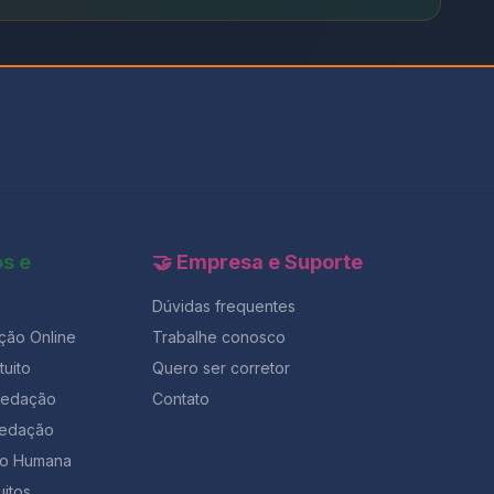
os e
🤝 Empresa e Suporte
Dúvidas frequentes
ção Online
Trabalhe conosco
uito
Quero ser corretor
Redação
Contato
Redação
ção Humana
uitos