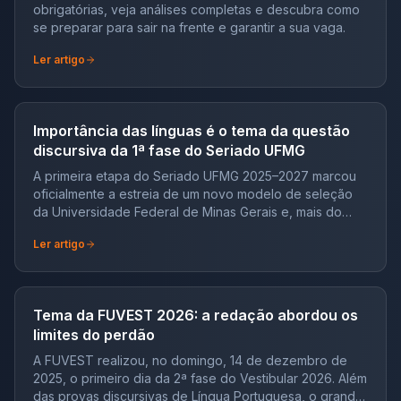
obrigatórias, veja análises completas e descubra como
se preparar para sair na frente e garantir a sua vaga.
Ler artigo
Importância das línguas é o tema da questão
discursiva da 1ª fase do Seriado UFMG
A primeira etapa do Seriado UFMG 2025–2027 marcou
oficialmente a estreia de um novo modelo de seleção
da Universidade Federal de Minas Gerais e, mais do
que isso, revelou com clareza o perfil de estudante que
Ler artigo
a instituição pretende formar e selecionar ao longo dos
próximos anos. A prova combinou questões objetivas
tradicionais, alinhadas à Base Nacional Comum
Curricular (BNCC), com uma questão discursiva de
Tema da FUVEST 2026: a redação abordou os
caráter reflexivo e argumentativo, que exigiu domínio
limites do perdão
da escrita, leitura crítica e capacidade de articulação de
ideias. Esse equilíbrio entre objetividade e
A FUVEST realizou, no domingo, 14 de dezembro de
argumentação mostra que o seriado não avalia apenas
2025, o primeiro dia da 2ª fase do Vestibular 2026. Além
conteúdo, mas também maturidade intelectual desde a
das provas discursivas de Língua Portuguesa, o grande