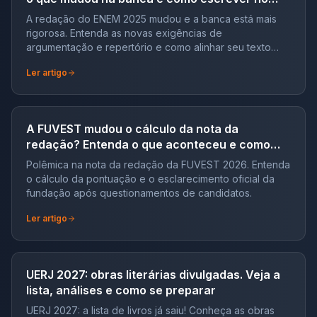
padrão atual?
A redação do ENEM 2025 mudou e a banca está mais
rigorosa. Entenda as novas exigências de
argumentação e repertório e como alinhar seu texto
para alcançar a nota 1000.
Ler artigo
A FUVEST mudou o cálculo da nota da
redação? Entenda o que aconteceu e como
isso afeta sua preparação
Polêmica na nota da redação da FUVEST 2026. Entenda
o cálculo da pontuação e o esclarecimento oficial da
fundação após questionamentos de candidatos.
Ler artigo
UERJ 2027: obras literárias divulgadas. Veja a
lista, análises e como se preparar
UERJ 2027: a lista de livros já saiu! Conheça as obras