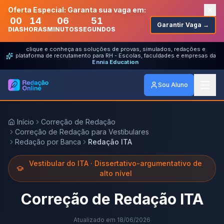
Oferta Especial: Garanta sua vaga em:
00
14
06
51
Garantir Vaga →
DIAS
HORAS
MINUTOS
SEGUNDOS
clique e conheça as soluções de provas, simulados, redações e
plataforma de recrutamento para RH - Escolas, faculdades e empresas da
Ennia Education
Sou Aluno
Início
Correção de Redação
Correção de Redação para Vestibulares
Redação por Banca
Redação ITA
Vestibular do ITA · Dissertativo-argumentativo de
alto nível
Correção de Redação ITA
Atualizado em
18/06/2026