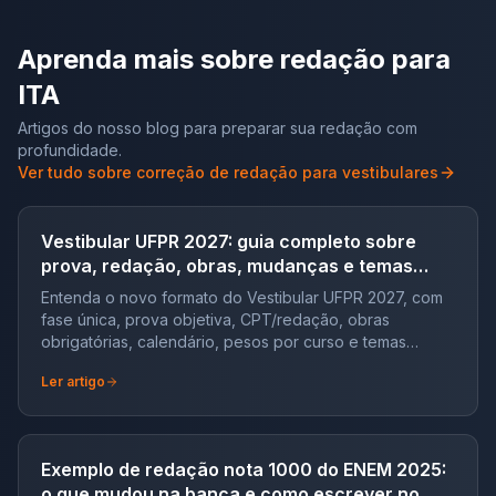
Aprenda mais sobre redação para
ITA
Artigos do nosso blog para preparar sua redação com
profundidade.
Ver tudo sobre correção de redação para vestibulares
Vestibular UFPR 2027: guia completo sobre
prova, redação, obras, mudanças e temas
recentes
Entenda o novo formato do Vestibular UFPR 2027, com
fase única, prova objetiva, CPT/redação, obras
obrigatórias, calendário, pesos por curso e temas
recentes.
Ler artigo
Exemplo de redação nota 1000 do ENEM 2025:
o que mudou na banca e como escrever no