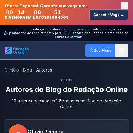
Oferta Especial: Garanta sua vaga em:
00
14
06
51
Garantir Vaga →
DIAS
HORAS
MINUTOS
SEGUNDOS
clique e conheça as soluções de provas, simulados, redações e
plataforma de recrutamento para RH - Escolas, faculdades e empresas da
Ennia Education
Sou Aluno
Início
Blog
Autores
BLOG
Autores do Blog do Redação Online
10 autores publicaram 1355 artigos no Blog do Redação
Online.
Otavio Pinheiro