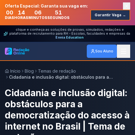
Oferta Especial: Garanta sua vaga em:
00
14
06
51
Garantir Vaga →
DIAS
HORAS
MINUTOS
SEGUNDOS
clique e conheça as soluções de provas, simulados, redações e
plataforma de recrutamento para RH - Escolas, faculdades e empresas da
Ennia Education
Sou Aluno
Início
Blog
Temas de redação
Cidadania e inclusão digital: obstáculos para a
democratização do acesso à internet no Brasil | Tema de
redação
Cidadania e inclusão digital:
obstáculos para a
democratização do acesso à
internet no Brasil | Tema de