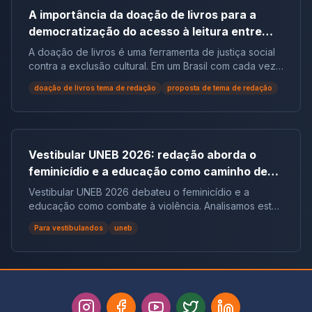
A importância da doação de livros para a
democratização do acesso à leitura entre
populações em situação de vulnerabilidade
A doação de livros é uma ferramenta de justiça social
social no Brasil | Tema de Redação
contra a exclusão cultural. Em um Brasil com cada vez
mais não leitores, ela democratiza o acesso ao
doação de livros tema de redação
proposta de tema de redação
conhecimento e reduz desigualdades.
Vestibular UNEB 2026: redação aborda o
feminicídio e a educação como caminho de
combate à violência
Vestibular UNEB 2026 debateu o feminicídio e a
educação como combate à violência. Analisamos este
tema crucial que desafiou milhares e te preparamos
Para vestibulandos
uneb
para futuras pautas sociais.