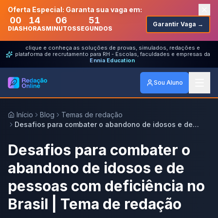
Oferta Especial: Garanta sua vaga em:
00
14
06
51
Garantir Vaga →
DIAS
HORAS
MINUTOS
SEGUNDOS
clique e conheça as soluções de provas, simulados, redações e
plataforma de recrutamento para RH - Escolas, faculdades e empresas da
Ennia Education
Sou Aluno
Início
Blog
Temas de redação
Desafios para combater o abandono de idosos e de
pessoas com deficiência no Brasil | Tema de redação
Desafios para combater o
abandono de idosos e de
pessoas com deficiência no
Brasil | Tema de redação