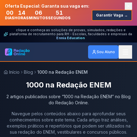
Oferta Especial: Garanta sua vaga em:
00
14
06
51
Garantir Vaga →
DIAS
HORAS
MINUTOS
SEGUNDOS
clique e conheça as soluções de provas, simulados, redações e
plataforma de recrutamento para RH - Escolas, faculdades e empresas da
Ennia Education
Sou Aluno
Início
Blog
1000 na Redação ENEM
1000 na Redação ENEM
2
artigos
publicados
sobre
“
1000 na Redação ENEM
” no Blog
do Redação Online.
Navegue pelos conteúdos abaixo para aprofundar seus
conhecimentos sobre este tema. Cada artigo traz análises,
exemplos práticos e repertórios que podem ser utilizados na
sua redação do ENEM, vestibulares e concursos públicos.