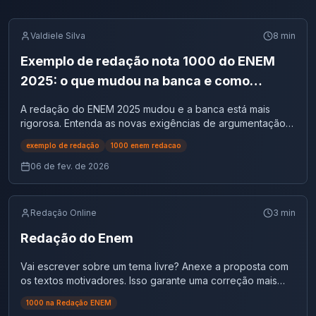
Valdiele Silva
8
min
Exemplo de redação nota 1000 do ENEM
2025: o que mudou na banca e como
escrever no padrão atual?
A redação do ENEM 2025 mudou e a banca está mais
rigorosa. Entenda as novas exigências de argumentação e
repertório e como alinhar seu texto para alcançar a nota
exemplo de redação
1000 enem redacao
1000.
06 de fev. de 2026
Redação Online
3
min
Redação do Enem
Vai escrever sobre um tema livre? Anexe a proposta com
os textos motivadores. Isso garante uma correção mais
justa e precisa, essencial para a avaliação da
1000 na Redação ENEM
Competência 2.