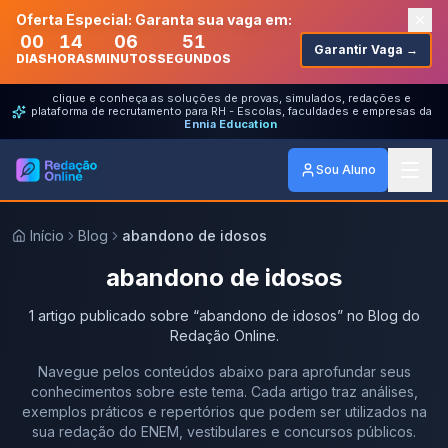
Oferta Especial: Garanta sua vaga em:
00
14
06
51
Garantir Vaga →
DIAS
HORAS
MINUTOS
SEGUNDOS
clique e conheça as soluções de provas, simulados, redações e
plataforma de recrutamento para RH - Escolas, faculdades e empresas da
Ennia Education
Sou Aluno
Início
Blog
abandono de idosos
abandono de idosos
1
artigo
publicado
sobre
“
abandono de idosos
” no Blog do
Redação Online.
Navegue pelos conteúdos abaixo para aprofundar seus
conhecimentos sobre este tema. Cada artigo traz análises,
exemplos práticos e repertórios que podem ser utilizados na
sua redação do ENEM, vestibulares e concursos públicos.