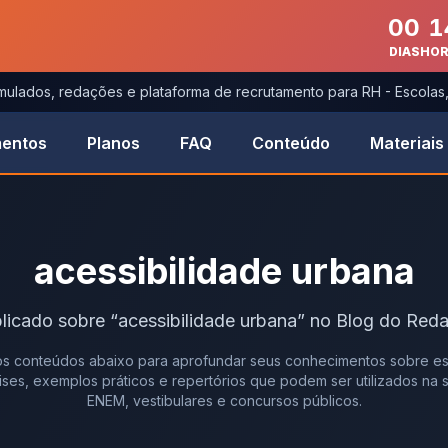
00
1
DIAS
HO
imulados, redações e plataforma de recrutamento para RH - Escola
entos
Planos
FAQ
Conteúdo
Materiais
acessibilidade urbana
licado
sobre
“
acessibilidade urbana
” no Blog do Reda
s conteúdos abaixo para aprofundar seus conhecimentos sobre es
álises, exemplos práticos e repertórios que podem ser utilizados na
ENEM, vestibulares e concursos públicos.