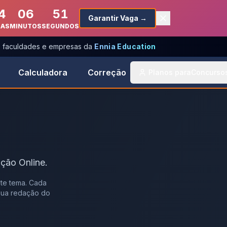
4
06
51
Garantir Vaga →
RAS
MINUTOS
SEGUNDOS
s, faculdades e empresas da
Ennia Education
Calculadora
Correção
Planos para
Concurso
ção Online.
te tema. Cada
 sua redação do