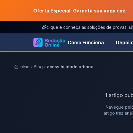
Oferta Especial: Garanta sua vaga em:
clique e conheça as soluções de provas, s
Como Funciona
Depoim
Início
Blog
acessibilidade urbana
1
artigo
pub
Navegue pelo
artigo traz an