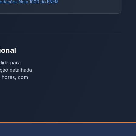
edações Nota 1000 do ENEM
ional
tida para
eção detalhada
4 horas, com