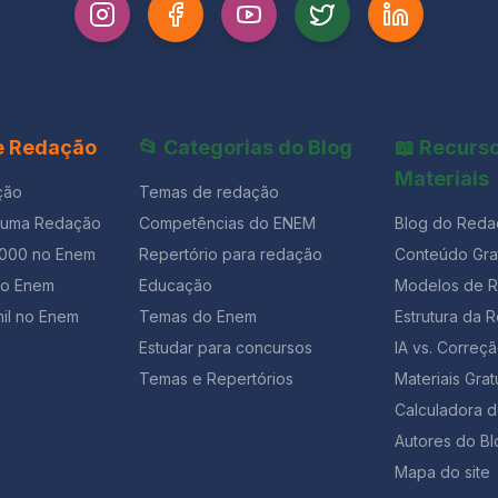
 e Redação
📂 Categorias do Blog
📖 Recurs
Materiais
ção
Temas de redação
 uma Redação
Competências do ENEM
Blog do Reda
1000 no Enem
Repertório para redação
Conteúdo Grat
ão Enem
Educação
Modelos de 
il no Enem
Temas do Enem
Estrutura da 
Estudar para concursos
IA vs. Corre
Temas e Repertórios
Materiais Grat
Calculadora 
Autores do Bl
Mapa do site