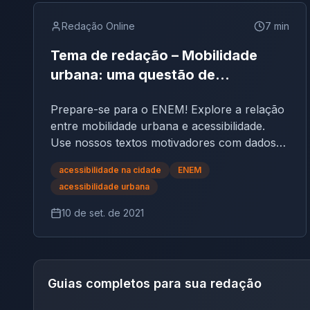
Redação Online
7
min
Tema de redação – Mobilidade
urbana: uma questão de
acessibilidade
Prepare-se para o ENEM! Explore a relação
entre mobilidade urbana e acessibilidade.
Use nossos textos motivadores com dados
do IBGE sobre pessoas com deficiência e
acessibilidade na cidade
ENEM
reflita sobre os desafios e soluções
acessibilidade urbana
10 de set. de 2021
Guias completos para sua redação