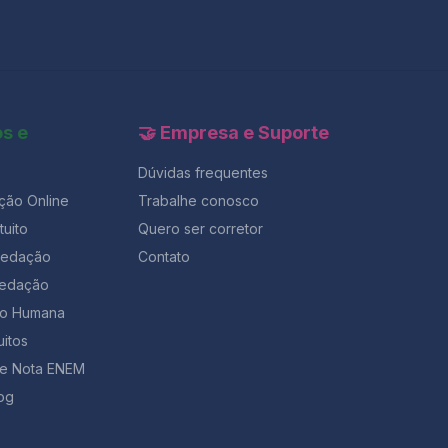
os e
🤝 Empresa e Suporte
Dúvidas frequentes
ção Online
Trabalhe conosco
uito
Quero ser corretor
Redação
Contato
Redação
ção Humana
uitos
de Nota ENEM
og