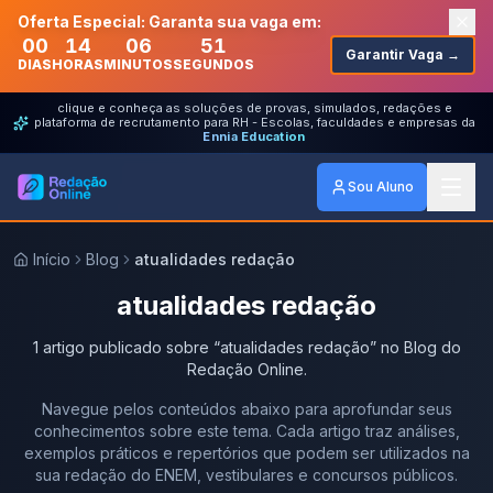
Oferta Especial: Garanta sua vaga em:
00
14
06
51
Garantir Vaga →
DIAS
HORAS
MINUTOS
SEGUNDOS
clique e conheça as soluções de provas, simulados, redações e
plataforma de recrutamento para RH - Escolas, faculdades e empresas da
Ennia Education
Sou Aluno
Início
Blog
atualidades redação
atualidades redação
1
artigo
publicado
sobre
“
atualidades redação
” no Blog do
Redação Online.
Navegue pelos conteúdos abaixo para aprofundar seus
conhecimentos sobre este tema. Cada artigo traz análises,
exemplos práticos e repertórios que podem ser utilizados na
sua redação do ENEM, vestibulares e concursos públicos.