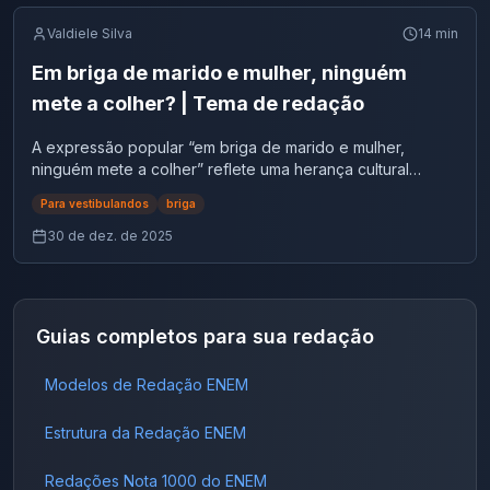
Valdiele Silva
14
min
Em briga de marido e mulher, ninguém
mete a colher? | Tema de redação
A expressão popular “em briga de marido e mulher,
ninguém mete a colher” reflete uma herança cultural
marcada pela naturalização da violência doméstica e pela
Para vestibulandos
briga
crença de que conflitos familiares devem permanecer
restritos ao espaço privado. No entanto, diante do
30 de dez. de 2025
aumento dos casos de agressão e feminicídio no Brasil,
essa lógica vem sendo amplamente questionada. Em 2025,
debates públicos, campanhas institucionais e reportagens
jornalísticas evidenciam que a omissão social diante da
Guias completos para sua redação
violência de gênero contribui diretamente para sua
perpetuação. Quando vizinhos, familiares ou conhecidos
Modelos de Redação ENEM
silenciam diante de agressões, reforça-se um ciclo de
violência que pode resultar em danos físicos, psicológicos
e até na morte das vítimas.Nesse contexto, surge uma
Estrutura da Redação ENEM
indagação central para vestibulares e concursos: até que
ponto a sociedade deve intervir em situações de violência
Redações Nota 1000 do ENEM