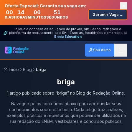
Oferta Especial: Garanta sua vaga em:
00
14
06
51
Garantir Vaga →
DIAS
HORAS
MINUTOS
SEGUNDOS
clique e conheça as soluções de provas, simulados, redações e
plataforma de recrutamento para RH - Escolas, faculdades e empresas da
Ennia Education
Sou Aluno
Início
Blog
briga
briga
1
artigo
publicado
sobre
“
briga
” no Blog do Redação Online.
Navegue pelos conteúdos abaixo para aprofundar seus
conhecimentos sobre este tema. Cada artigo traz análises,
exemplos práticos e repertórios que podem ser utilizados na
sua redação do ENEM, vestibulares e concursos públicos.