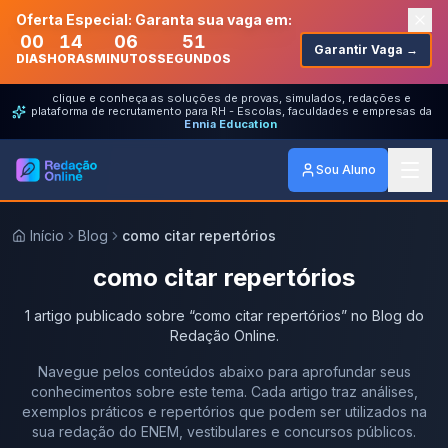
Oferta Especial: Garanta sua vaga em:
00
14
06
51
Garantir Vaga →
DIAS
HORAS
MINUTOS
SEGUNDOS
clique e conheça as soluções de provas, simulados, redações e
plataforma de recrutamento para RH - Escolas, faculdades e empresas da
Ennia Education
Sou Aluno
Início
Blog
como citar repertórios
como citar repertórios
1
artigo
publicado
sobre
“
como citar repertórios
” no Blog do
Redação Online.
Navegue pelos conteúdos abaixo para aprofundar seus
conhecimentos sobre este tema. Cada artigo traz análises,
exemplos práticos e repertórios que podem ser utilizados na
sua redação do ENEM, vestibulares e concursos públicos.