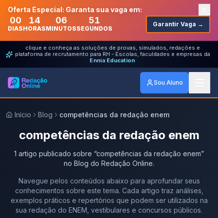
Oferta Especial: Garanta sua vaga em:
00
14
06
51
Garantir Vaga →
DIAS
HORAS
MINUTOS
SEGUNDOS
clique e conheça as soluções de provas, simulados, redações e
plataforma de recrutamento para RH - Escolas, faculdades e empresas da
Ennia Education
Sou Aluno
Início
Blog
competências da redação enem
competências da redação enem
1
artigo
publicado
sobre
“
competências da redação enem
”
no Blog do Redação Online.
Navegue pelos conteúdos abaixo para aprofundar seus
conhecimentos sobre este tema. Cada artigo traz análises,
exemplos práticos e repertórios que podem ser utilizados na
sua redação do ENEM, vestibulares e concursos públicos.