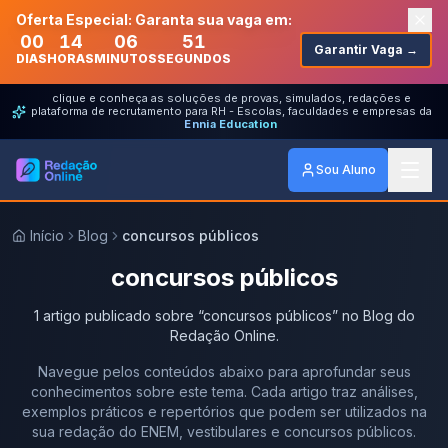
Oferta Especial: Garanta sua vaga em:
00
14
06
51
Garantir Vaga →
DIAS
HORAS
MINUTOS
SEGUNDOS
clique e conheça as soluções de provas, simulados, redações e
plataforma de recrutamento para RH - Escolas, faculdades e empresas da
Ennia Education
Sou Aluno
Início
Blog
concursos públicos
concursos públicos
1
artigo
publicado
sobre
“
concursos públicos
” no Blog do
Redação Online.
Navegue pelos conteúdos abaixo para aprofundar seus
conhecimentos sobre este tema. Cada artigo traz análises,
exemplos práticos e repertórios que podem ser utilizados na
sua redação do ENEM, vestibulares e concursos públicos.