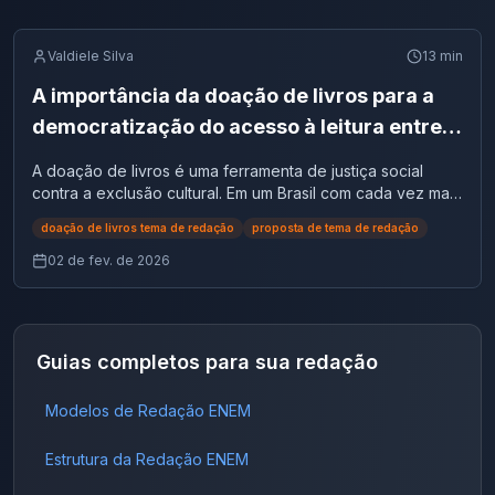
Valdiele Silva
13
min
A importância da doação de livros para a
democratização do acesso à leitura entre
populações em situação de vulnerabilidade
A doação de livros é uma ferramenta de justiça social
social no Brasil | Tema de Redação
contra a exclusão cultural. Em um Brasil com cada vez mais
não leitores, ela democratiza o acesso ao conhecimento e
doação de livros tema de redação
proposta de tema de redação
reduz desigualdades.
02 de fev. de 2026
Guias completos para sua redação
Modelos de Redação ENEM
Estrutura da Redação ENEM