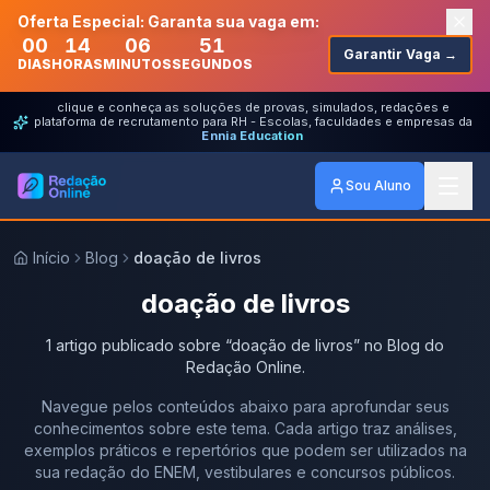
Oferta Especial: Garanta sua vaga em:
00
14
06
51
Garantir Vaga →
DIAS
HORAS
MINUTOS
SEGUNDOS
clique e conheça as soluções de provas, simulados, redações e
plataforma de recrutamento para RH - Escolas, faculdades e empresas da
Ennia Education
Sou Aluno
Início
Blog
doação de livros
doação de livros
1
artigo
publicado
sobre
“
doação de livros
” no Blog do
Redação Online.
Navegue pelos conteúdos abaixo para aprofundar seus
conhecimentos sobre este tema. Cada artigo traz análises,
exemplos práticos e repertórios que podem ser utilizados na
sua redação do ENEM, vestibulares e concursos públicos.