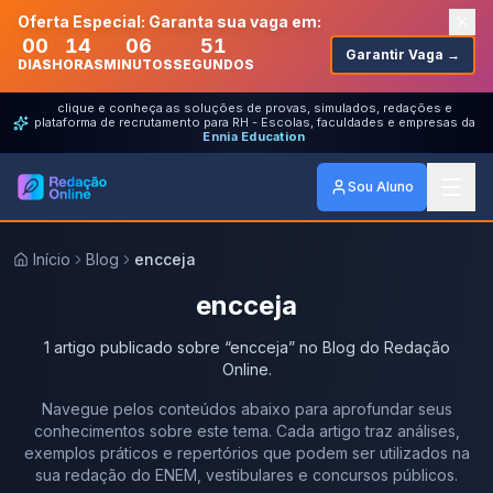
Oferta Especial: Garanta sua vaga em:
00
14
06
51
Garantir Vaga →
DIAS
HORAS
MINUTOS
SEGUNDOS
clique e conheça as soluções de provas, simulados, redações e
plataforma de recrutamento para RH - Escolas, faculdades e empresas da
Ennia Education
Sou Aluno
Início
Blog
encceja
encceja
1
artigo
publicado
sobre
“
encceja
” no Blog do Redação
Online.
Navegue pelos conteúdos abaixo para aprofundar seus
conhecimentos sobre este tema. Cada artigo traz análises,
exemplos práticos e repertórios que podem ser utilizados na
sua redação do ENEM, vestibulares e concursos públicos.