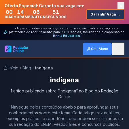
Oferta Especial: Garanta sua vaga em:
00
14
06
51
Garantir Vaga →
DIAS
HORAS
MINUTOS
SEGUNDOS
clique e conheça as soluções de provas, simulados, redações e
plataforma de recrutamento para RH - Escolas, faculdades e empresas da
Ennia Education
Sou Aluno
Início
Blog
indígena
indígena
1
artigo
publicado
sobre
“
indígena
” no Blog do Redação
Online.
Navegue pelos conteúdos abaixo para aprofundar seus
conhecimentos sobre este tema. Cada artigo traz análises,
exemplos práticos e repertórios que podem ser utilizados na
sua redação do ENEM, vestibulares e concursos públicos.