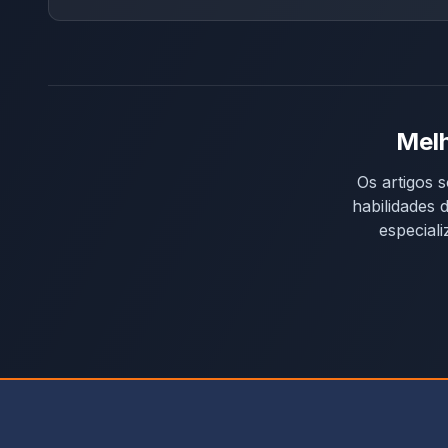
crítica sobre os efeitos das diferenças
geracionais nas relações escolares e a
proposição de uma atividade pedagógica
voltada à integração entre jovens e idosos. O
que é idadismo? O idadismo, também
Melh
conhecido como etarismo, é o preconceito,
estereótipo ou discriminação baseada na
Os artigos s
idade. Segundo o Relatório Mundial sobre o
habilidades 
Idadismo (Organização Pan-Americana da
especial
Saúde, 2021), ele pode ocorrer de três
formas: Em síntese, o idadismo prejudica
tanto os idosos — por serem vistos como
“inúteis” ou “lentos” — quanto os jovens,
muitas vezes subestimados por “falta de
experiência”. Quais foram os textos
motivadores da redação da PND 2025? A
questão discursiva apresentou três textos
motivadores oficiais, que fundamentaram a