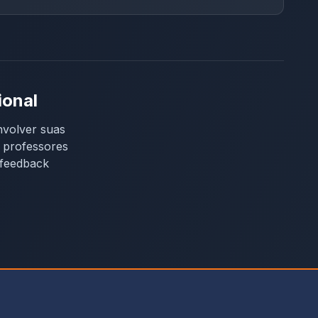
ional
nvolver suas
e professores
 feedback