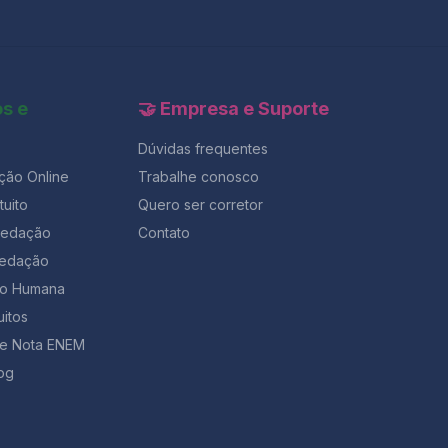
os e
🤝 Empresa e Suporte
Dúvidas frequentes
ção Online
Trabalhe conosco
uito
Quero ser corretor
Redação
Contato
Redação
ção Humana
uitos
de Nota ENEM
og