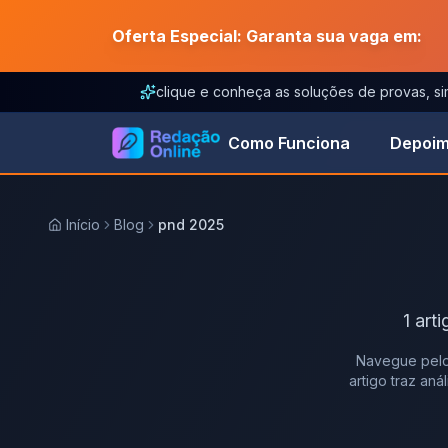
Oferta Especial: Garanta sua vaga em:
clique e conheça as soluções de provas, s
Como Funciona
Depoim
Início
Blog
pnd 2025
1
arti
Navegue pelo
artigo traz an