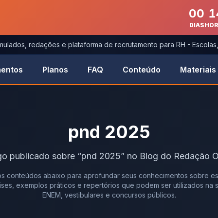
00
1
DIAS
HO
imulados, redações e plataforma de recrutamento para RH - Escola
entos
Planos
FAQ
Conteúdo
Materiais
pnd 2025
go
publicado
sobre
“
pnd 2025
” no Blog do Redação O
s conteúdos abaixo para aprofundar seus conhecimentos sobre es
álises, exemplos práticos e repertórios que podem ser utilizados na
ENEM, vestibulares e concursos públicos.