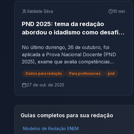
Valdiele Silva
10
min
PND 2025: tema da redação
abordou o idadismo como desafio
social e educacional no Brasil
No último domingo, 26 de outubro, foi
aplicada a Prova Nacional Docente (PND
2025), exame que avalia competências
teóricas e práticas dos profissionais da
Dados para redação
Para professores
pnd
educação em todo o país.Entre as questões
discursivas, o tema da redação chamou
27 de out. de 2025
atenção por abordar um assunto social e
educacional de extrema relevância: o
idadismo (ou etarismo) — forma de
preconceito baseada na idade. A questão
Guias completos para sua redação
discursiva da PND 2025 tratou do tema “O
idadismo como desafio social e educacional
Modelos de Redação ENEM
no Brasil”, exigindo do candidato reflexão