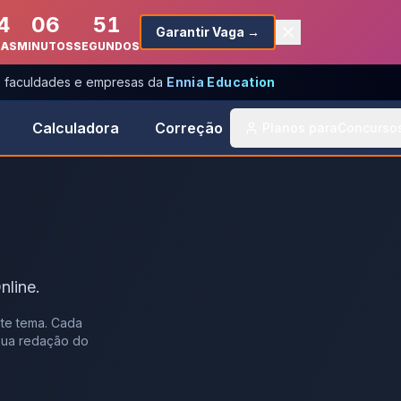
4
06
51
Garantir Vaga →
RAS
MINUTOS
SEGUNDOS
s, faculdades e empresas da
Ennia Education
Calculadora
Correção
Planos para
Concurso
nline.
te tema. Cada
 sua redação do