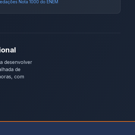
edações Nota 1000 do ENEM
ional
ra desenvolver
alhada de
horas, com