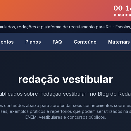
00
1
DIAS
HO
imulados, redações e plataforma de recrutamento para RH - Escola
entos
Planos
FAQ
Conteúdo
Materiais
redação vestibular
ublicados
sobre
“
redação vestibular
” no Blog do Reda
s conteúdos abaixo para aprofundar seus conhecimentos sobre es
álises, exemplos práticos e repertórios que podem ser utilizados na
ENEM, vestibulares e concursos públicos.