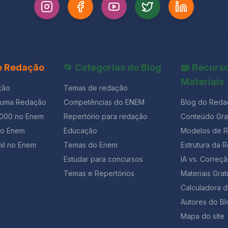
 e Redação
📂 Categorias do Blog
📖 Recurs
Materiais
ção
Temas de redação
 uma Redação
Competências do ENEM
Blog do Reda
1000 no Enem
Repertório para redação
Conteúdo Grat
ão Enem
Educação
Modelos de 
il no Enem
Temas do Enem
Estrutura da 
Estudar para concursos
IA vs. Corre
Temas e Repertórios
Materiais Grat
Calculadora 
Autores do Bl
Mapa do site