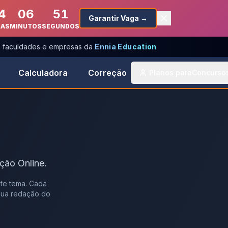
4
06
51
Garantir Vaga →
RAS
MINUTOS
SEGUNDOS
s, faculdades e empresas da
Ennia Education
Calculadora
Correção
Planos para
Concurso
ção Online.
te tema. Cada
 sua redação do