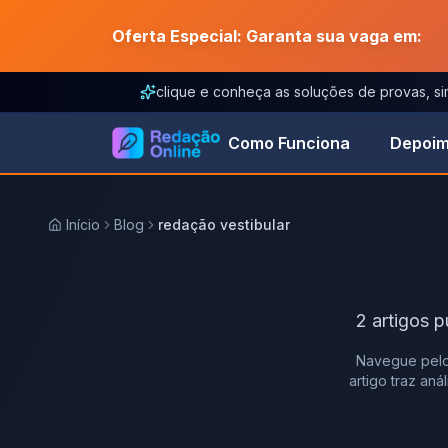
Oferta Especial: Garanta sua vaga em:
clique e conheça as soluções de provas, s
Como Funciona
Depoim
Início
Blog
redação vestibular
2
artigos
p
Navegue pelo
artigo traz an