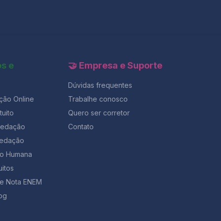
os e
🤝 Empresa e Suporte
Dúvidas frequentes
ção Online
Trabalhe conosco
uito
Quero ser corretor
Redação
Contato
Redação
ção Humana
uitos
de Nota ENEM
og