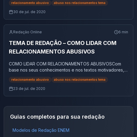
relacionamento abusivo
abuso nos relacionamentos tema
isolamento, e saiba como a família pode ajuda
30 de jul. de 2020
Redação Online
6
min
TEMA DE REDAÇÃO – COMO LIDAR COM
RELACIONAMENTOS ABUSIVOS
COMO LIDAR COM RELACIONAMENTOS ABUSIVOSCom
base nos seus conhecimentos e nos textos motivadores,
elabore uma redação sobre o seguinte tema:
relacionamento abusivo
abuso nos relacionamentos tema
RELACIONAMENTO ABUSIVO.Texto 1Psicóloga explica
relacionamentos abusivos: o que é e como lidar com essa
23 de jul. de 2020
situação com essa situaçãoRaquel Silva Barretto é psicól...
Guias completos para sua redação
Modelos de Redação ENEM