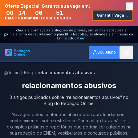
Oferta Especial: Garanta sua vaga em:
00
14
06
51
Garantir Vaga →
DIAS
HORAS
MINUTOS
SEGUNDOS
clique e conheça as soluções de provas, simulados, redações e
plataforma de recrutamento para RH - Escolas, faculdades e empresas da
Ennia Education
Sou Aluno
Início
Blog
relacionamentos abusivos
relacionamentos abusivos
3
artigos
publicados
sobre
“
relacionamentos abusivos
” no
Blog do Redação Online.
Navegue pelos conteúdos abaixo para aprofundar seus
conhecimentos sobre este tema. Cada artigo traz análises,
exemplos práticos e repertórios que podem ser utilizados na
sua redação do ENEM, vestibulares e concursos públicos.