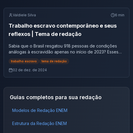
Valdiele Silva
6
min
Trabalho escravo contemporâneo e seus
reflexos | Tema de redação
Sabia que o Brasil resgatou 918 pessoas de condições
análogas à escravidão apenas no início de 2023? Esses
dados mostram que o trabalho escravo contemporâneo,
trabalho escravo
tema de redação
infelizmente, ainda é uma realidade no país, perpetuando
desigualdades sociais e econômicas. Este tema tem alta
02 de dez. de 2024
probabilidade de ser cobrado no ENEM, vestibulares ou
concursos públicos. Para te ajudar, reunimos textos
motivadores, repertórios culturais e argumentos
estratégicos que farão sua redação se destacar. Vamos
Guias completos para sua redação
conferir juntos? Textos motivadores sobre trabalho
escravo contemporâneo Texto 1: definição de trabalho
Modelos de Redação ENEM
escravo contemporâneo O artigo 149 do Código Penal
Brasileiro define o trabalho escravo contemporâneo
como: Essa definição reflete o quanto o trabalho escravo
Estrutura da Redação ENEM
é uma violação direta dos direitos humanos e ainda