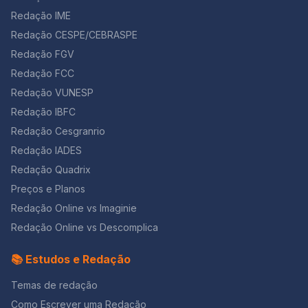
sociais e econômicos 4. Sensibilização e conscientização
Redação IME
social O trabalho escravo contemporâneo é uma realidade
Redação CESPE/CEBRASPE
alarmante que reflete a herança de desigualdades
históricas e a negligência social. Sua abordagem na
Redação FGV
redação permite destacar argumentos sólidos, repertórios
Redação FCC
culturais ricos e reflexões críticas sobre a sociedade atual.
🎯 Aproveite para treinar sua redação na nossa plataforma
Redação VUNESP
e garanta uma nota alta no ENEM ou no vestibular dos
Redação IBFC
seus sonhos!
Redação Cesgranrio
Redação IADES
Redação Quadrix
Preços e Planos
Redação Online vs Imaginie
Redação Online vs Descomplica
📚 Estudos e Redação
Temas de redação
Como Escrever uma Redação