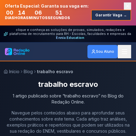
Oferta Especial: Garanta sua vaga em:
00
14
06
51
Garantir Vaga →
DIAS
HORAS
MINUTOS
SEGUNDOS
clique e conheça as soluções de provas, simulados, redações e
plataforma de recrutamento para RH - Escolas, faculdades e empresas da
Ennia Education
Sou Aluno
Início
Blog
trabalho escravo
trabalho escravo
1
artigo
publicado
sobre
“
trabalho escravo
” no Blog do
Redação Online.
Navegue pelos conteúdos abaixo para aprofundar seus
conhecimentos sobre este tema. Cada artigo traz análises,
exemplos práticos e repertórios que podem ser utilizados na
sua redação do ENEM, vestibulares e concursos públicos.