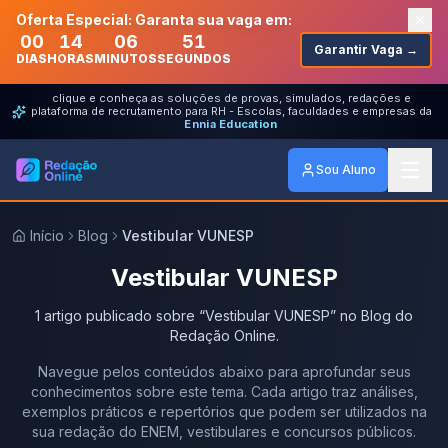
Oferta Especial: Garanta sua vaga em:
00
14
06
51
Garantir Vaga →
DIAS
HORAS
MINUTOS
SEGUNDOS
clique e conheça as soluções de provas, simulados, redações e
plataforma de recrutamento para RH - Escolas, faculdades e empresas da
Ennia Education
Sou Aluno
Início
Blog
Vestibular VUNESP
Vestibular VUNESP
1
artigo
publicado
sobre
“
Vestibular VUNESP
” no Blog do
Redação Online.
Navegue pelos conteúdos abaixo para aprofundar seus
conhecimentos sobre este tema. Cada artigo traz análises,
exemplos práticos e repertórios que podem ser utilizados na
sua redação do ENEM, vestibulares e concursos públicos.