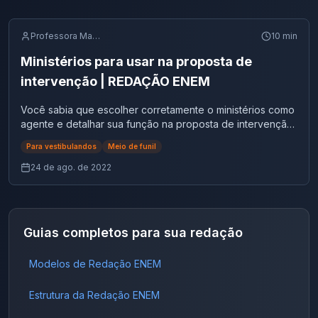
Professora Margarete
10
min
Ministérios para usar na proposta de
intervenção | REDAÇÃO ENEM
Você sabia que escolher corretamente o ministérios como
agente e detalhar sua função na proposta de intervenção
é essencial para garantir até 80 pontos na competência 5
Para vestibulandos
Meio de funil
e arrasar na conclusão da sua redação do ENEM? Nesse
sentido, a escolha correta dos ministérios para usar na
24 de ago. de 2022
redação contribui para eficácia e a clareza no
detalhamento, além de serem elementos-chave,
sobretudo, para uma proposta de intervenção bem-
sucedida. Dessa forma, neste artigo, apresentamos uma
Guias completos para sua redação
lista atualizada dos ministérios do governo brasileiro, bem
como explicaremos como cada um pode ser utilizado na
Modelos de Redação ENEM
sua redação. Logo, essa informação é vital para construir
uma proposta de intervenção assertiva! Vamos lá? O que
você irá encontrar aqui: Quais órgãos usar na proposta de
Estrutura da Redação ENEM
intervenção, os GOMIFES? Você já se perguntou quem