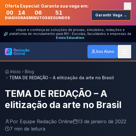
Oferta Especial: Garanta sua vaga em:
00
14
06
51
Garantir Vaga →
DIAS
HORAS
MINUTOS
SEGUNDOS
clique e conheça as soluções de provas, simulados, redações e
plataforma de recrutamento para RH - Escolas, faculdades e empresas da
Ennia Education
Sou Aluno
Início
Blog
TEMA DE REDAÇÃO – A elitização da arte no Brasil
TEMA DE REDAÇÃO – A
elitização da arte no Brasil
Por
Equipe Redação Online
13 de janeiro de 2022
7
min de leitura