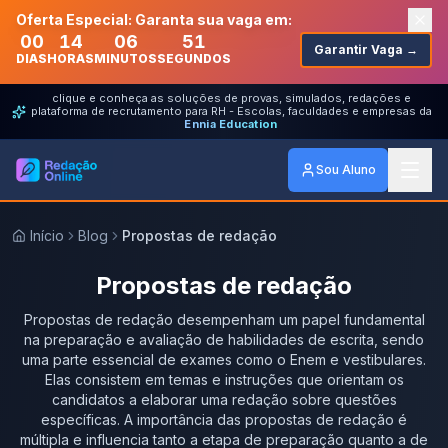
Oferta Especial: Garanta sua vaga em:
00
14
06
51
Garantir Vaga →
DIAS
HORAS
MINUTOS
SEGUNDOS
clique e conheça as soluções de provas, simulados, redações e
plataforma de recrutamento para RH - Escolas, faculdades e empresas da
Ennia Education
Sou Aluno
Início
Blog
Propostas de redação
Propostas de redação
Propostas de redação desempenham um papel fundamental
na preparação e avaliação de habilidades de escrita, sendo
uma parte essencial de exames como o Enem e vestibulares.
Elas consistem em temas e instruções que orientam os
candidatos a elaborar uma redação sobre questões
específicas. A importância das propostas de redação é
múltipla e influencia tanto a etapa de preparação quanto a de