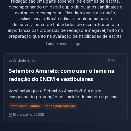
redação são uma parte essencial de exames de escrita,
desempenhando um papel duplo de guiar os candidatos e
avaliar seu desempenho. Elas direcionam a atenção,
estimulam a reflexão crítica e contribuem para o
desenvolvimento de habilidades de escrita. Portanto, a
importância das propostas de redação é inegável, tanto na
preparação quanto na avaliação de habilidades de escrita.
1
artigo
nesta categoria
Valdiele Silva
17
min
Setembro Amarelo: como usar o tema na
redação do ENEM e vestibulares
Você sabia que o Setembro Amarelo® é a maior
campanha de prevenção ao suicídio do mundo e já caiu
em provas como o ENEM 2020 e o Encceja 2023? Criado
Para vestibulandos
Dados para redação
em 2013 pela Associação Brasileira de Psiquiatria (ABP) em
parceria com o Conselho Federal de Medicina (CFM), o
10 de set. de 2025
movimento surgiu para quebrar o tabu sobre saúde mental
e incentivar a busca por ajuda.Segundo a Organização