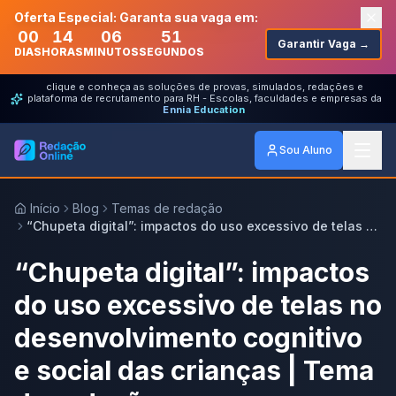
Oferta Especial: Garanta sua vaga em:
00
14
06
51
Garantir Vaga →
DIAS
HORAS
MINUTOS
SEGUNDOS
clique e conheça as soluções de provas, simulados, redações e
plataforma de recrutamento para RH - Escolas, faculdades e empresas da
Ennia Education
Sou Aluno
Início
Blog
Temas de redação
“Chupeta digital”: impactos do uso excessivo de telas no
desenvolvimento cognitivo e social das crianças | Tema
de redação
“Chupeta digital”: impactos
do uso excessivo de telas no
desenvolvimento cognitivo
e social das crianças | Tema