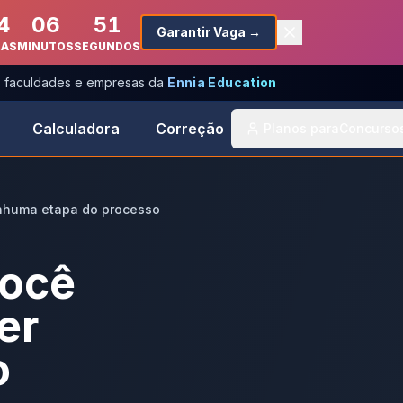
4
06
51
Garantir Vaga →
RAS
MINUTOS
SEGUNDOS
s, faculdades e empresas da
Ennia Education
Calculadora
Correção
Planos para
Concurso
enhuma etapa do processo
você
er
o