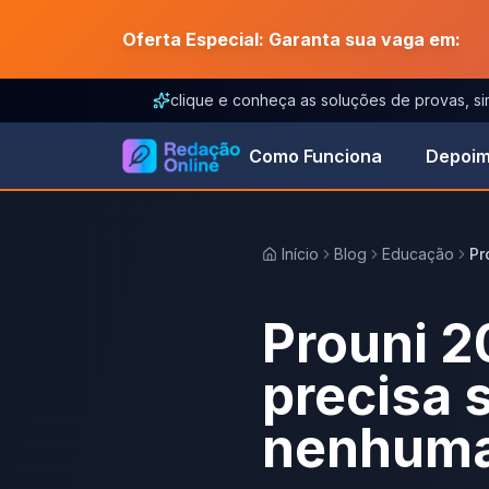
Oferta Especial: Garanta sua vaga em:
clique e conheça as soluções de provas, s
Como Funciona
Depoim
Início
Blog
Educação
Pr
Prouni 2
precisa 
nenhuma