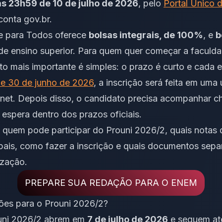
as 23h59 de 10 de julho de 2026
, pelo
Portal Único 
conta gov.br.
e para Todos oferece
bolsas integrais, de 100%
, e
b
 de ensino superior. Para quem quer começar a facul
o mais importante é simples: o prazo é curto e cada 
 de 30 de junho de 2026
, a inscrição será feita em uma 
ernet. Depois disso, o candidato precisa acompanhar
 espera dentro dos prazos oficiais.
 quem pode participar do Prouni 2026/2, quais notas 
ipais, como fazer a inscrição e quais documentos sepa
ização.
PREPARE SUA REDAÇÃO PARA O ENEM
ões para o Prouni 2026/2?
ouni 2026/2 abrem em
7 de julho de 2026
e seguem a