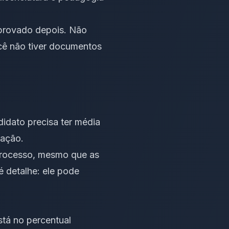
mprovado depois. Não
cê não tiver documentos
didato precisa ter média
dação.
processo, mesmo que as
 detalhe: ele pode
está no percentual