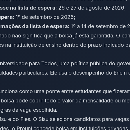
se na lista de espera:
26 e 27 de agosto de 2026;
spera:
1º de setembro de 2026;
mações da lista de espera:
1º a 14 de setembro de 
nado não significa que a bolsa já está garantida. O ca
s na instituição de ensino dentro do prazo indicado 
niversidade para Todos, uma política pública do gove
uldades particulares. Ele usa o desempenho do Enem
.
unciona como uma ponte entre estudantes que fizeram
A bolsa pode cobrir todo o valor da mensalidade ou 
egras da vaga escolhida.
isu e do Fies. O Sisu seleciona candidatos para vagas 
ades; o Prouni concede bolsa em instituições privadas.