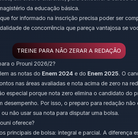
magistério da educação básica.
o que for informado na inscrição precisa poder ser co
dalidade de concorrência que pareça vantajosa se vo
TREINE PARA NÃO ZERAR A REDAÇÃO
para o Prouni 2026/2?
alem as notas do
Enem 2024
e do
Enem 2025
. O can
pontos nas áreas avaliadas e nota acima de zero na re
o especial porque nota zero elimina o candidato do 
 desempenho. Por isso, o preparo para redação não é
 ou não usar sua nota para disputar uma bolsa.
rouni oferece?
os principais de bolsa: integral e parcial. A diferença 