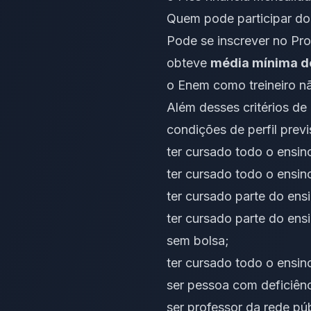
Quem pode participar do
Pode se inscrever no Pr
obteve
média mínima d
o Enem como treineiro nã
Além desses critérios d
condições de perfil prev
ter cursado todo o ensin
ter cursado todo o ensin
ter cursado parte do ens
ter cursado parte do ens
sem bolsa;
ter cursado todo o ensin
ser pessoa com deficiênc
ser professor da rede púb