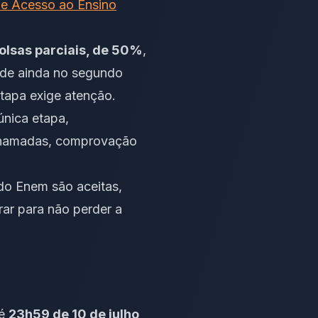
de Acesso ao Ensino
olsas parciais, de 50%
,
dade ainda no segundo
etapa exige atenção.
única etapa,
 chamadas, comprovação
do Enem são aceitas,
rar para não perder a
té
23h59 de 10 de julho