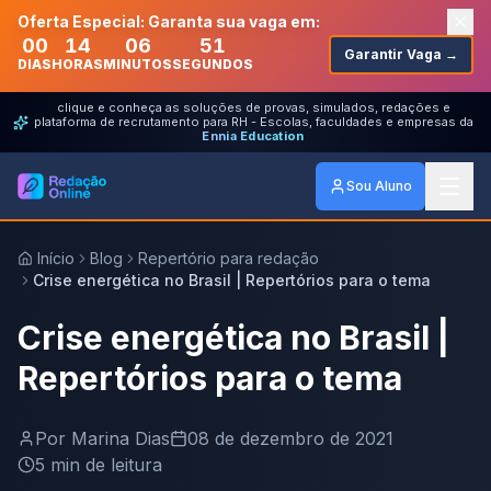
Oferta Especial: Garanta sua vaga em:
00
14
06
51
Garantir Vaga →
DIAS
HORAS
MINUTOS
SEGUNDOS
clique e conheça as soluções de provas, simulados, redações e
plataforma de recrutamento para RH - Escolas, faculdades e empresas da
Ennia Education
Sou Aluno
Início
Blog
Repertório para redação
Crise energética no Brasil | Repertórios para o tema
Crise energética no Brasil |
Repertórios para o tema
Por
Marina Dias
08 de dezembro de 2021
5
min de leitura