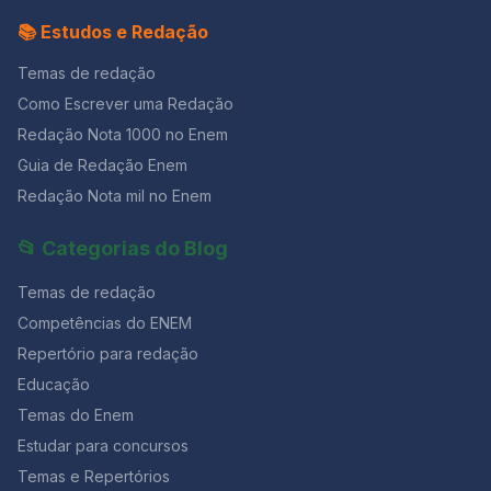
menstrual. Caso não haja gravidez, a menstruação
sina. Inauguro linhagens, fundo reinos — dor não é
📚 Estudos e Redação
acontece a cada 28 dias, aproximadamente. Em caso
amargura. Minha tristeza não tem pedigree, já a minha
de gravidez, o endométrio não se descama e a
vontade de alegria, sua raiz vai ao meu mil avô. Vai ser
Temas de redação
menstruação não ocorre, pois a progesterona inibe a
coxo na vida é maldição pra homem. Mulher é
secreção do FSH (hormônio folículo estimulante),
Como Escrever uma Redação
desdobrável. Percebeu que este poema é inspirado
impedindo a maturação de novos folículos ovarianos.
no “Poema de Sete Faces”, de Carlos Drummond de
Redação Nota 1000 no Enem
b) É o período entre o início de uma menstruação e o
Andrade?! Mas o assunto aqui é como a poetisa vê o
seu final é chamado ciclo menstrual. c)A ação conjunta
Guia de Redação Enem
fato de ser mulher. Se a forma como ela pensa a
dos hormônios FSH (folículo estimulante) e LH
Redação Nota mil no Enem
participação da mulher na sociedade é igual à sua,
(luteinizante) produzidos pelo ovário, induz a
escolha um verso! Nós ficamos com este: “Mulher é
ovulação que ocorre geralmente entre o décimo e
desdobrável.” É curto e tem um sentido profundo.
📂 Categorias do Blog
décimo quarto dia a partir do início do ciclo menstrual.
Decore alguns versos dessas poesias para refletir e
d)O que denominamos “óvulo” na espécie humana é o
usar na redação! Não custa nada e dá
Temas de redação
ovócito secundário estacionado em Metáfase I da
meiose, a qual somente se completará se houver
Competências do ENEM
fecundação. e)O aumento nas taxas de progesterona
Repertório para redação
e estrógeno durante o ciclo menstrual faz com que a
mucosa uterina sofra descamação, isto é, ocorrendo a
Educação
menstruação. Questão 02 [FUNDATEC/2019] Em
Temas do Enem
relação à endometriose, analise as assertivas abaixo: I.
Estudar para concursos
Na ausência de tratamento precoce, a endometriose
evolui para doença profunda, assim, aumentando a
Temas e Repertórios