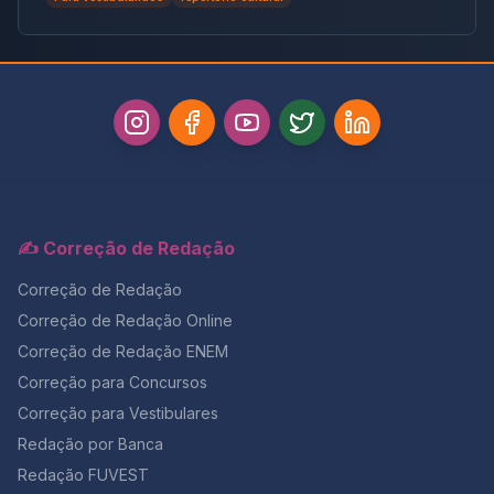
recorrente, uma infecção que acomete a uretra
das imensidades! Varrei os mares, tufão!… Olha só o
provocada por uma bactéria. Entretanto, nos exames
Castro Alves, aqui, com seu mais famoso poema, então
não indicavam a presença de microrganismos na
para temas que tratam das consequências da
região. Em uma entrevista na última semana com o
escravidão (que perduram até hoje). Este trecho está
Fantástico ela comentou que precisou tomar 3
cheio de repertório. Ele descreve a situação num
remédios pra dores para conseguir gravar a entrevista.
navio negreiro, que apavora o poeta Castro Alves.
Além disso, ela publicou em suas redes sociais que
Este verso é bem forte: “Se é loucura… se é verdade
precisará passar por uma cirurgia para amenizar os
Tanto horror perante os céus…” 4. “Os meus livros” –
efeitos da doença em seu corpo. Além disso, a cantora
Jorge Luis Borges Os meus livros (que não sabem que
só descobriu que tinha a doença durante a internação
existo) São uma parte de mim, como este rosto De
do pai para retirar um câncer no pulmão. Durante os
têmporas e olhos já cinzentos Que em vão vou
✍️ Correção de Redação
dias em que esteve no hospital, uma amiga médica da
procurando nos espelhos E que percorro com a minha
cantora sugeriu que ela fizesse uma ressonância
mão côncava. Não sem alguma lógica amargura
Correção de Redação
magnética, na qual descobriram a endometriose.
Entendo que as palavras essenciais, As que me
Endometriose no Enem, vestibulares e concursos A
Correção de Redação Online
exprimem, estarão nessas folhas Que não sabem
endometriose pode ser cobrada em algumas provas,
quem sou, não nas que escrevo. Mais vale assim. As
Correção de Redação ENEM
como Enem, vestibulares e concursos. Você já viu
vozes desses mortos Dir-me-ão para sempre. Que
anteriormente o que é a doença, os sintomas e como
Correção para Concursos
poema lindo e cheio de repertório para uma redação
tratá-la. Confira, agora, algumas questões sobre
Correção para Vestibulares
sobre a importância de desenvolver o hábito de ler,
endometriose que já caíram em provas anteriores:
não é? Jorge Luis Borges foi um conhecido poeta
Redação por Banca
Questão 01 [UNCISAL 2° Dia 2013] A tensão pré-
argentino. Difícil escolher o melhor verso… este é fácil
menstrual (TPM) ainda é uma das principais queixas
Redação FUVEST
de decorar: “As vozes desses mortos Dir-me-ão para
femininas, já que ela está diretamente associada aos