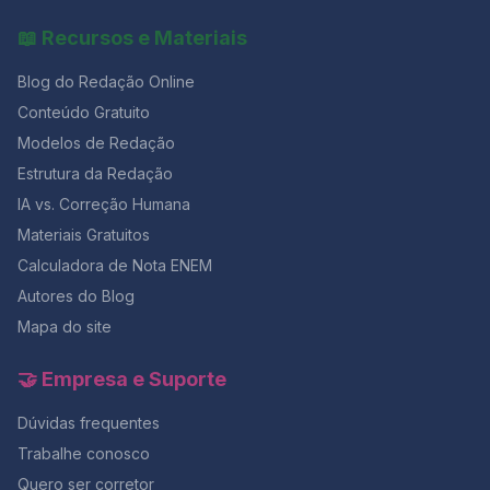
sua morbidade. II. O uso dos progestagênios de forma
contínua leva ao bloqueio ovulatório e inibição do
📖 Recursos e Materiais
crescimento endometrial. Portanto, com a consequente
atrofia das lesões, sendo efetivo no tratamento da dor
Blog do Redação Online
pélvica. III. O uso de análogos do GnRH no tratamento
da endometriose induz a uma pseudomenopausa com
Conteúdo Gratuito
hipoestrogenismo. IV. Mulheres com endometriose
Modelos de Redação
submetidas à fertilização in vitro (FIV) têm menores
Estrutura da Redação
taxas de gravidez que aquelas que são submetidas à
FIV por obstrução tubária. De acordo com os seus
IA vs. Correção Humana
conhecimento, quais estão corretas? a) Apenas I e III.
Materiais Gratuitos
b) Apenas II e IV. c) Apenas I, II e III. d) Apenas II, III e IV.
e) I, II, III e IV. Você gostou desse post? Então, continue
Calculadora de Nota ENEM
navegando pelo nosso blog para saber mais sobre o
Autores do Blog
mundo da redação e
Mapa do site
🤝 Empresa e Suporte
Dúvidas frequentes
Trabalhe conosco
Quero ser corretor