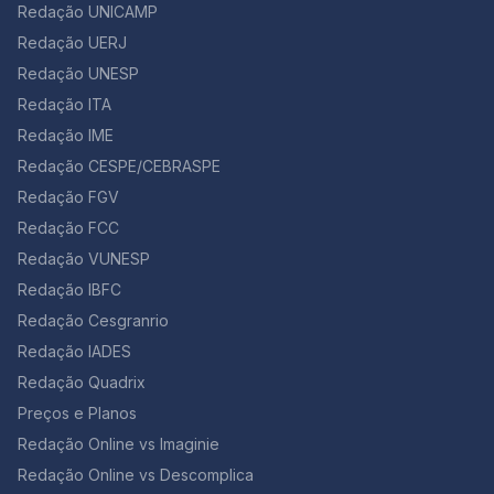
sempre.” 5. “Educação Indígena” – Márcia Wayna
Redação UNICAMP
ciclos hormonais e à ovulação. Alterações de humor,
Kambeba (…) Se hoje no século XXI Tens a mata e a
cólicas, dores no corpo e inchaço estão entre os
Redação UERJ
biodiversidade, Nesse verde eu cresci E conheci sua
sintomas que mais afetam as mulheres no período
Redação UNESP
bondade, Partilhar água e sombra, Sem ver nisso tanta
menstrual. Atualmente, observa-se que alguns
maldade. Mas logo veio o “outro”, E mostrou-me com
Redação ITA
métodos de supressão menstrual são utilizados – pílula
sua maldade, A importância da escrita E vi nela uma
anticoncepcional de uso contínuo; injeção trimestral de
Redação IME
necessidade, Fui estudar na escola do branco Para
derivados da progesterona; implante subcutâneo que
entender sua realidade. Compreendi que a cultura é
Redação CESPE/CEBRASPE
libera doses mínimas diárias de um derivado da
um rio Corre manso para os braços do mar, Assim não
progesterona; dispositivo intrauterino (DIU) que
Redação FGV
existem fronteiras Para aprender, lutar e caminhar A
também libera doses mínimas diárias de progesterona.
Redação FCC
autora desta poesia é uma indígena do Amazonas.
Segundo alguns ginecologistas… Mulheres com
Note que o poema é mais longo, mas este trecho você
Redação VUNESP
problemas como mioma, endometriose e cistos podem
pode usar tranquilamente em assuntos relacionados
especialmente se beneficiar com a supressão
Redação IBFC
aos indígenas, ou à própria Floresta Amazônica. Ele
menstrual. Além disso, outros especialistas no assunto
também vai bem em redações sobre a escolaridade
Redação Cesgranrio
enfatizam que “o ciclo menstrual é o aliado número 1
dos indígenas. 6. ”Com licença poética” – Adélia Prado
da mulher, uma prova de que o organismo feminino
Redação IADES
Quando nasci um anjo esbelto, desses que tocam
está em sintonia com a natureza e é fundamental para
Redação Quadrix
trombeta, anunciou: vai carregar bandeira. Cargo muito
o seu equilíbrio físico e psicológico” (Revista Boa
pesado pra mulher, esta espécie ainda envergonhada.
Preços e Planos
Forma, Ed. 309 set. 2012 – Adaptado). Marque a opção
Aceito os subterfúgios que me cabem, sem precisar
correta. a)A menstruação é caracterizada pela
Redação Online vs Imaginie
mentir. Não sou tão feia que não possa casar, acho o
descamação do endométrio, acompanhada de
Rio de Janeiro uma beleza e ora sim, ora não, creio
Redação Online vs Descomplica
sangramentos, que marca o início de um ciclo
em parto sem dor. Mas o que sinto escrevo. Cumpro a