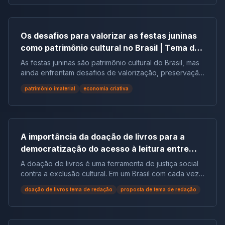
Os desafios para valorizar as festas juninas
como patrimônio cultural no Brasil | Tema de
redação
As festas juninas são patrimônio cultural do Brasil, mas
ainda enfrentam desafios de valorização, preservação
e reconhecimento social.
patrimônio imaterial
economia criativa
A importância da doação de livros para a
democratização do acesso à leitura entre
populações em situação de vulnerabilidade
A doação de livros é uma ferramenta de justiça social
social no Brasil | Tema de Redação
contra a exclusão cultural. Em um Brasil com cada vez
mais não leitores, ela democratiza o acesso ao
doação de livros tema de redação
proposta de tema de redação
conhecimento e reduz desigualdades.