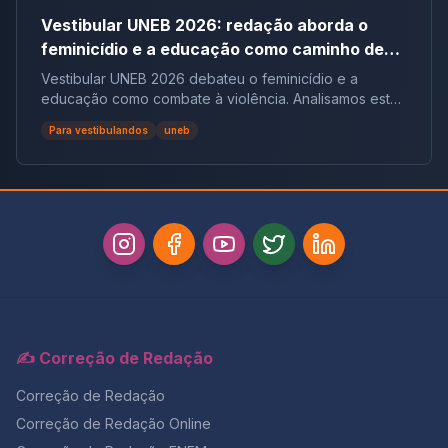
Vestibular UNEB 2026: redação aborda o
feminicídio e a educação como caminho de
combate à violência
Vestibular UNEB 2026 debateu o feminicídio e a
educação como combate à violência. Analisamos este
tema crucial que desafiou milhares e te preparamos
Para vestibulandos
uneb
para futuras pautas sociais.
✍️ Correção de Redação
Correção de Redação
Correção de Redação Online