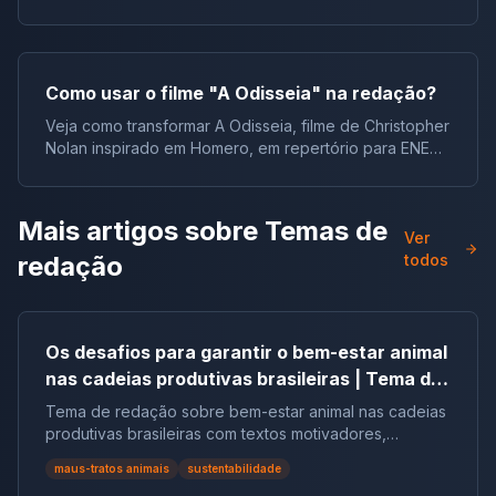
juventude e responsabilidade.
Como usar o filme "A Odisseia" na redação?
Veja como transformar A Odisseia, filme de Christopher
Nolan inspirado em Homero, em repertório para ENEM,
vestibulares e concursos.
Mais artigos sobre
Temas de
Ver
redação
todos
Os desafios para garantir o bem-estar animal
nas cadeias produtivas brasileiras | Tema de
redação
Tema de redação sobre bem-estar animal nas cadeias
produtivas brasileiras com textos motivadores,
repertórios, argumentos e modelos.
maus-tratos animais
sustentabilidade