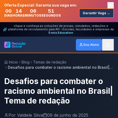
Oferta Especial: Garanta sua vaga em:
00
14
06
51
Garantir Vaga →
DIAS
HORAS
MINUTOS
SEGUNDOS
clique e conheça as soluções de provas, simulados, redações e
plataforma de recrutamento para RH - Escolas, faculdades e empresas da
Ennia Education
Sou Aluno
Início
Blog
Temas de redação
Desafios para combater o racismo ambiental no Brasil|
Tema de redação
Desafios para combater o
racismo ambiental no Brasil|
Tema de redação
Por
Valdiele Silva
09 de junho de 2025