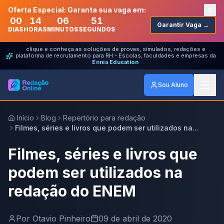
Oferta Especial: Garanta sua vaga em:
00
14
06
51
Garantir Vaga →
DIAS
HORAS
MINUTOS
SEGUNDOS
clique e conheça as soluções de provas, simulados, redações e
plataforma de recrutamento para RH - Escolas, faculdades e empresas da
Ennia Education
Sou Aluno
Início
Blog
Repertório para redação
Filmes, séries e livros que podem ser utilizados na
redação do ENEM
Filmes, séries e livros que
podem ser utilizados na
redação do ENEM
Por
Otavio Pinheiro
09 de abril de 2020