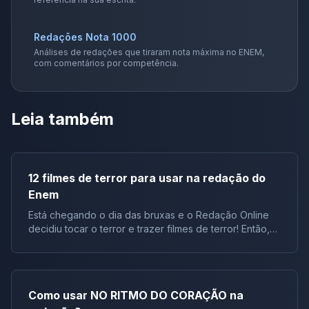
Redações Nota 1000
Análises de redações que tiraram nota máxima no ENEM,
com comentários por competência.
Leia também
12 filmes de terror para usar na redação do
Enem
Está chegando o dia das bruxas e o Redação Online
decidiu tocar o terror e trazer filmes de terror! Então,
mostraremos no artigo de hoje 12 filmes de terror para
usar na redação do Enem. Assim, apenas
aconselhamos que evite assistir com a luz apagada ou
sozinho… Não, não olhe (2022) Suponhamos que em
Como usar NO RITMO DO CORAÇÃO na
sua redação você esteja argumentando sobre o medo