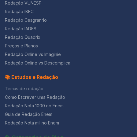
Redação VUNESP
bullying. Amizade Desfeita (2014) Os protagonistas
deste filme passam por experiências de bullying e
Redação IBFC
participam de bate-papo em vídeo. Em lugar de se
Redação Cesgranrio
assustarem com fenômenos sobrenaturais, tentam
descobrir a origem de vírus que chegam pela internet.
Redação IADES
Muitos medos do mundo online aparecerão na tela!
Redação Quadrix
Uma fonte perfeita de citação para assuntos como
Preços e Planos
cyberbullying, e a ameaça à privacidade na internet.
Pedido de Amizade (2016) Terminamos com outro
Redação Online vs Imaginie
filme da era da internet. Laura é estudante universitária,
Redação Online vs Descomplica
usuária de redes sociais e decide deletar de uma
delas uma garota chamada Marina. O resultado é que
📚 Estudos e Redação
Marina, que já tinha problemas pessoais, se suicida e
seu espírito passa a assombrar Laura! Solidão e
Temas de redação
suicídio entre jovens são temas de redação em que se
pode citar este filme. E aí? Tem coragem de assistir a
Como Escrever uma Redação
todos esses 12 filmes de terror para usar na redação
Redação Nota 1000 no Enem
do Enem? Então, se sobreviver, lembre-se de que
você pode enviar sua redação para receber uma
Guia de Redação Enem
correção completa!
Redação Nota mil no Enem