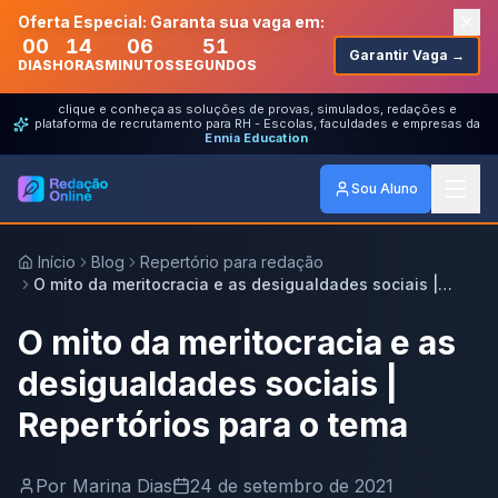
Oferta Especial: Garanta sua vaga em:
00
14
06
51
Garantir Vaga →
DIAS
HORAS
MINUTOS
SEGUNDOS
clique e conheça as soluções de provas, simulados, redações e
plataforma de recrutamento para RH - Escolas, faculdades e empresas da
Ennia Education
Sou Aluno
Início
Blog
Repertório para redação
O mito da meritocracia e as desigualdades sociais |
Repertórios para o tema
O mito da meritocracia e as
desigualdades sociais |
Repertórios para o tema
Por
Marina Dias
24 de setembro de 2021