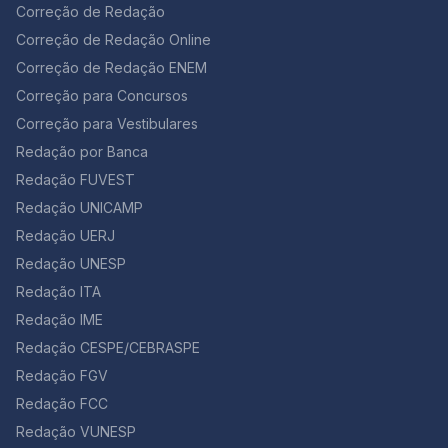
mão côncava. Não sem alguma lógica amargura
Correção de Redação
magnética, na qual descobriram a endometriose.
Entendo que as palavras essenciais, As que me
Endometriose no Enem, vestibulares e concursos A
Correção de Redação Online
exprimem, estarão nessas folhas Que não sabem
endometriose pode ser cobrada em algumas provas,
quem sou, não nas que escrevo. Mais vale assim. As
Correção de Redação ENEM
como Enem, vestibulares e concursos. Você já viu
vozes desses mortos Dir-me-ão para sempre. Que
anteriormente o que é a doença, os sintomas e como
Correção para Concursos
poema lindo e cheio de repertório para uma redação
tratá-la. Confira, agora, algumas questões sobre
Correção para Vestibulares
sobre a importância de desenvolver o hábito de ler,
endometriose que já caíram em provas anteriores:
não é? Jorge Luis Borges foi um conhecido poeta
Redação por Banca
Questão 01 [UNCISAL 2° Dia 2013] A tensão pré-
argentino. Difícil escolher o melhor verso… este é fácil
menstrual (TPM) ainda é uma das principais queixas
Redação FUVEST
de decorar: “As vozes desses mortos Dir-me-ão para
femininas, já que ela está diretamente associada aos
sempre.” 5. “Educação Indígena” – Márcia Wayna
Redação UNICAMP
ciclos hormonais e à ovulação. Alterações de humor,
Kambeba (…) Se hoje no século XXI Tens a mata e a
cólicas, dores no corpo e inchaço estão entre os
Redação UERJ
biodiversidade, Nesse verde eu cresci E conheci sua
sintomas que mais afetam as mulheres no período
Redação UNESP
bondade, Partilhar água e sombra, Sem ver nisso tanta
menstrual. Atualmente, observa-se que alguns
maldade. Mas logo veio o “outro”, E mostrou-me com
Redação ITA
métodos de supressão menstrual são utilizados – pílula
sua maldade, A importância da escrita E vi nela uma
anticoncepcional de uso contínuo; injeção trimestral de
Redação IME
necessidade, Fui estudar na escola do branco Para
derivados da progesterona; implante subcutâneo que
entender sua realidade. Compreendi que a cultura é
Redação CESPE/CEBRASPE
libera doses mínimas diárias de um derivado da
um rio Corre manso para os braços do mar, Assim não
progesterona; dispositivo intrauterino (DIU) que
Redação FGV
existem fronteiras Para aprender, lutar e caminhar A
também libera doses mínimas diárias de progesterona.
Redação FCC
autora desta poesia é uma indígena do Amazonas.
Segundo alguns ginecologistas… Mulheres com
Note que o poema é mais longo, mas este trecho você
Redação VUNESP
problemas como mioma, endometriose e cistos podem
pode usar tranquilamente em assuntos relacionados