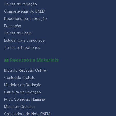
usar na redação! Não custa nada e dá
Temas de redação
ovócito secundário estacionado em Metáfase I da
meiose, a qual somente se completará se houver
Competências do ENEM
fecundação. e)O aumento nas taxas de progesterona
Repertório para redação
e estrógeno durante o ciclo menstrual faz com que a
mucosa uterina sofra descamação, isto é, ocorrendo a
Educação
menstruação. Questão 02 [FUNDATEC/2019] Em
Temas do Enem
relação à endometriose, analise as assertivas abaixo: I.
Estudar para concursos
Na ausência de tratamento precoce, a endometriose
evolui para doença profunda, assim, aumentando a
Temas e Repertórios
sua morbidade. II. O uso dos progestagênios de forma
contínua leva ao bloqueio ovulatório e inibição do
📖 Recursos e Materiais
crescimento endometrial. Portanto, com a consequente
atrofia das lesões, sendo efetivo no tratamento da dor
Blog do Redação Online
pélvica. III. O uso de análogos do GnRH no tratamento
da endometriose induz a uma pseudomenopausa com
Conteúdo Gratuito
hipoestrogenismo. IV. Mulheres com endometriose
Modelos de Redação
submetidas à fertilização in vitro (FIV) têm menores
Estrutura da Redação
taxas de gravidez que aquelas que são submetidas à
FIV por obstrução tubária. De acordo com os seus
IA vs. Correção Humana
conhecimento, quais estão corretas? a) Apenas I e III.
Materiais Gratuitos
b) Apenas II e IV. c) Apenas I, II e III. d) Apenas II, III e IV.
e) I, II, III e IV. Você gostou desse post? Então, continue
Calculadora de Nota ENEM