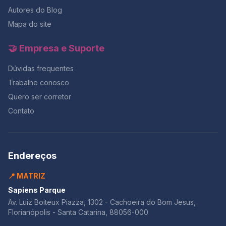
navegando pelo nosso blog para saber mais sobre o
Autores do Blog
mundo da redação e
Mapa do site
🤝 Empresa e Suporte
Dúvidas frequentes
Trabalhe conosco
Quero ser corretor
Contato
Endereços
📍 MATRIZ
Sapiens Parque
Av. Luiz Boiteux Piazza, 1302 - Cachoeira do Bom Jesus,
Florianópolis - Santa Catarina, 88056-000