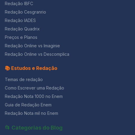
especialmente se beneficiar com a supressão
Redação IBFC
aos indígenas, ou à própria Floresta Amazônica. Ele
menstrual. Além disso, outros especialistas no assunto
também vai bem em redações sobre a escolaridade
Redação Cesgranrio
enfatizam que “o ciclo menstrual é o aliado número 1
dos indígenas. 6. ”Com licença poética” – Adélia Prado
da mulher, uma prova de que o organismo feminino
Redação IADES
Quando nasci um anjo esbelto, desses que tocam
está em sintonia com a natureza e é fundamental para
Redação Quadrix
trombeta, anunciou: vai carregar bandeira. Cargo muito
o seu equilíbrio físico e psicológico” (Revista Boa
pesado pra mulher, esta espécie ainda envergonhada.
Preços e Planos
Forma, Ed. 309 set. 2012 – Adaptado). Marque a opção
Aceito os subterfúgios que me cabem, sem precisar
correta. a)A menstruação é caracterizada pela
Redação Online vs Imaginie
mentir. Não sou tão feia que não possa casar, acho o
descamação do endométrio, acompanhada de
Rio de Janeiro uma beleza e ora sim, ora não, creio
Redação Online vs Descomplica
sangramentos, que marca o início de um ciclo
em parto sem dor. Mas o que sinto escrevo. Cumpro a
menstrual. Caso não haja gravidez, a menstruação
sina. Inauguro linhagens, fundo reinos — dor não é
📚 Estudos e Redação
acontece a cada 28 dias, aproximadamente. Em caso
amargura. Minha tristeza não tem pedigree, já a minha
de gravidez, o endométrio não se descama e a
vontade de alegria, sua raiz vai ao meu mil avô. Vai ser
Temas de redação
menstruação não ocorre, pois a progesterona inibe a
coxo na vida é maldição pra homem. Mulher é
secreção do FSH (hormônio folículo estimulante),
Como Escrever uma Redação
desdobrável. Percebeu que este poema é inspirado
impedindo a maturação de novos folículos ovarianos.
no “Poema de Sete Faces”, de Carlos Drummond de
Redação Nota 1000 no Enem
b) É o período entre o início de uma menstruação e o
Andrade?! Mas o assunto aqui é como a poetisa vê o
seu final é chamado ciclo menstrual. c)A ação conjunta
Guia de Redação Enem
fato de ser mulher. Se a forma como ela pensa a
dos hormônios FSH (folículo estimulante) e LH
Redação Nota mil no Enem
participação da mulher na sociedade é igual à sua,
(luteinizante) produzidos pelo ovário, induz a
escolha um verso! Nós ficamos com este: “Mulher é
ovulação que ocorre geralmente entre o décimo e
desdobrável.” É curto e tem um sentido profundo.
📂 Categorias do Blog
décimo quarto dia a partir do início do ciclo menstrual.
Decore alguns versos dessas poesias para refletir e
d)O que denominamos “óvulo” na espécie humana é o