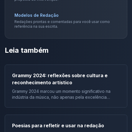
Modelos de Redação
Redações prontas e comentadas para você usar como
referência na sua escrita.
Leia também
Grammy 2024: reflexões sobre cultura e
reconhecimento artístico
Grammy 2024 marcou um momento significativo na
indústria da música, não apenas pela excelência
artística representada pelos vencedores, mas também
pelos discursos e reações que ecoaram além do
evento em si. Em particular, o discurso do renomado
artista Jay-Z ressoou como um chamado à reflexão
Poesias para refletir e usar na redação
sobre a falta de artistas negros sendo premiados em