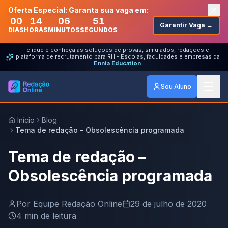
Oferta Especial: Garanta sua vaga em:
00
14
06
51
Garantir Vaga →
DIAS
HORAS
MINUTOS
SEGUNDOS
clique e conheça as soluções de provas, simulados, redações e
plataforma de recrutamento para RH - Escolas, faculdades e empresas da
Ennia Education
Sou Aluno
Início
Blog
Tema de redação – Obsolescência programada
Tema de redação –
Obsolescência programada
Por
Equipe Redação Online
29 de julho de 2020
4
min de leitura