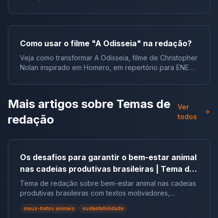
juventude e responsabilidade.
Como usar o filme "A Odisseia" na redação?
Veja como transformar A Odisseia, filme de Christopher
Nolan inspirado em Homero, em repertório para ENEM,
vestibulares e concursos.
Mais artigos sobre
Temas de
Ver
redação
todos
Os desafios para garantir o bem-estar animal
nas cadeias produtivas brasileiras | Tema de
redação
Tema de redação sobre bem-estar animal nas cadeias
produtivas brasileiras com textos motivadores,
repertórios, argumentos e modelos.
maus-tratos animais
sustentabilidade