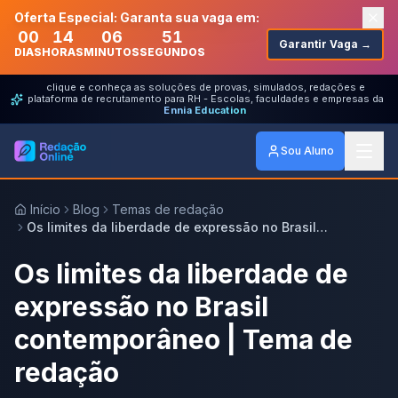
Oferta Especial: Garanta sua vaga em:
00
14
06
51
Garantir Vaga →
DIAS
HORAS
MINUTOS
SEGUNDOS
clique e conheça as soluções de provas, simulados, redações e
plataforma de recrutamento para RH - Escolas, faculdades e empresas da
Ennia Education
Sou Aluno
Início
Blog
Temas de redação
Os limites da liberdade de expressão no Brasil
contemporâneo | Tema de redação
Os limites da liberdade de
expressão no Brasil
contemporâneo | Tema de
redação