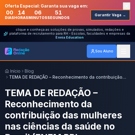
Oferta Especial: Garanta sua vaga em:
00
14
06
51
Garantir Vaga →
DIAS
HORAS
MINUTOS
SEGUNDOS
clique e conheça as soluções de provas, simulados, redações e
plataforma de recrutamento para RH - Escolas, faculdades e empresas da
Ennia Education
Sou Aluno
Início
Blog
TEMA DE REDAÇÃO – Reconhecimento da contribuição
das mulheres nas ciências da saúde no Brasil (ENEM PPL
+ REAPLICAÇÃO 2021)
TEMA DE REDAÇÃO –
Reconhecimento da
contribuição das mulheres
nas ciências da saúde no