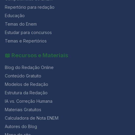
fecundação. e)O aumento nas taxas de progesterona
Repertório para redação
e estrógeno durante o ciclo menstrual faz com que a
mucosa uterina sofra descamação, isto é, ocorrendo a
Educação
menstruação. Questão 02 [FUNDATEC/2019] Em
Temas do Enem
relação à endometriose, analise as assertivas abaixo: I.
Estudar para concursos
Na ausência de tratamento precoce, a endometriose
evolui para doença profunda, assim, aumentando a
Temas e Repertórios
sua morbidade. II. O uso dos progestagênios de forma
contínua leva ao bloqueio ovulatório e inibição do
📖 Recursos e Materiais
crescimento endometrial. Portanto, com a consequente
atrofia das lesões, sendo efetivo no tratamento da dor
Blog do Redação Online
pélvica. III. O uso de análogos do GnRH no tratamento
da endometriose induz a uma pseudomenopausa com
Conteúdo Gratuito
hipoestrogenismo. IV. Mulheres com endometriose
Modelos de Redação
submetidas à fertilização in vitro (FIV) têm menores
Estrutura da Redação
taxas de gravidez que aquelas que são submetidas à
FIV por obstrução tubária. De acordo com os seus
IA vs. Correção Humana
conhecimento, quais estão corretas? a) Apenas I e III.
Materiais Gratuitos
b) Apenas II e IV. c) Apenas I, II e III. d) Apenas II, III e IV.
e) I, II, III e IV. Você gostou desse post? Então, continue
Calculadora de Nota ENEM
navegando pelo nosso blog para saber mais sobre o
Autores do Blog
mundo da redação e
Mapa do site