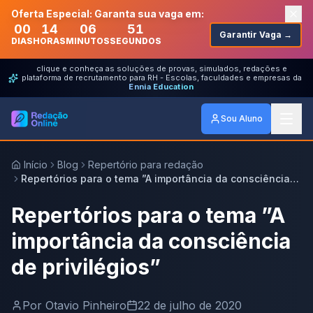
Oferta Especial: Garanta sua vaga em:
00
14
06
51
Garantir Vaga →
DIAS
HORAS
MINUTOS
SEGUNDOS
clique e conheça as soluções de provas, simulados, redações e
plataforma de recrutamento para RH - Escolas, faculdades e empresas da
Ennia Education
Sou Aluno
Início
Blog
Repertório para redação
Repertórios para o tema ”A importância da consciência
de privilégios”
Repertórios para o tema ”A
importância da consciência
de privilégios”
Por
Otavio Pinheiro
22 de julho de 2020