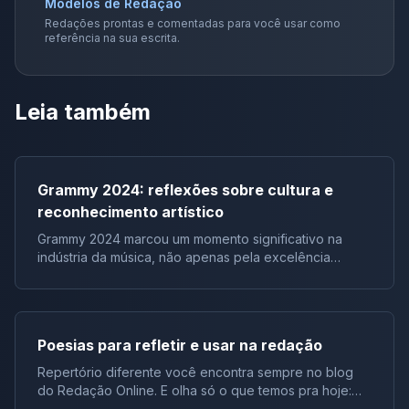
Modelos de Redação
Redações prontas e comentadas para você usar como
referência na sua escrita.
Leia também
Grammy 2024: reflexões sobre cultura e
reconhecimento artístico
Grammy 2024 marcou um momento significativo na
indústria da música, não apenas pela excelência
artística representada pelos vencedores, mas também
pelos discursos e reações que ecoaram além do
evento em si. Em particular, o discurso do renomado
artista Jay-Z ressoou como um chamado à reflexão
Poesias para refletir e usar na redação
sobre a falta de artistas negros sendo premiados em
categorias importantes do Grammy. Esses eventos
Repertório diferente você encontra sempre no blog
proporcionam amplo repertório sociocultural para suas
do Redação Online. E olha só o que temos pra hoje:
redações. Estudantes, este artigo é muito relevante.
uma lista de poesias com versos que darão um toque