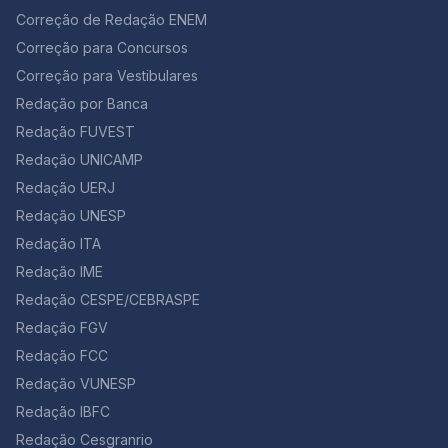
endometriose pode ser cobrada em algumas provas,
quem sou, não nas que escrevo. Mais vale assim. As
Correção de Redação ENEM
como Enem, vestibulares e concursos. Você já viu
vozes desses mortos Dir-me-ão para sempre. Que
anteriormente o que é a doença, os sintomas e como
Correção para Concursos
poema lindo e cheio de repertório para uma redação
tratá-la. Confira, agora, algumas questões sobre
Correção para Vestibulares
sobre a importância de desenvolver o hábito de ler,
endometriose que já caíram em provas anteriores:
não é? Jorge Luis Borges foi um conhecido poeta
Redação por Banca
Questão 01 [UNCISAL 2° Dia 2013] A tensão pré-
argentino. Difícil escolher o melhor verso… este é fácil
menstrual (TPM) ainda é uma das principais queixas
Redação FUVEST
de decorar: “As vozes desses mortos Dir-me-ão para
femininas, já que ela está diretamente associada aos
sempre.” 5. “Educação Indígena” – Márcia Wayna
Redação UNICAMP
ciclos hormonais e à ovulação. Alterações de humor,
Kambeba (…) Se hoje no século XXI Tens a mata e a
cólicas, dores no corpo e inchaço estão entre os
Redação UERJ
biodiversidade, Nesse verde eu cresci E conheci sua
sintomas que mais afetam as mulheres no período
Redação UNESP
bondade, Partilhar água e sombra, Sem ver nisso tanta
menstrual. Atualmente, observa-se que alguns
maldade. Mas logo veio o “outro”, E mostrou-me com
Redação ITA
métodos de supressão menstrual são utilizados – pílula
sua maldade, A importância da escrita E vi nela uma
anticoncepcional de uso contínuo; injeção trimestral de
Redação IME
necessidade, Fui estudar na escola do branco Para
derivados da progesterona; implante subcutâneo que
entender sua realidade. Compreendi que a cultura é
Redação CESPE/CEBRASPE
libera doses mínimas diárias de um derivado da
um rio Corre manso para os braços do mar, Assim não
progesterona; dispositivo intrauterino (DIU) que
Redação FGV
existem fronteiras Para aprender, lutar e caminhar A
também libera doses mínimas diárias de progesterona.
Redação FCC
autora desta poesia é uma indígena do Amazonas.
Segundo alguns ginecologistas… Mulheres com
Note que o poema é mais longo, mas este trecho você
Redação VUNESP
problemas como mioma, endometriose e cistos podem
pode usar tranquilamente em assuntos relacionados
especialmente se beneficiar com a supressão
Redação IBFC
aos indígenas, ou à própria Floresta Amazônica. Ele
menstrual. Além disso, outros especialistas no assunto
também vai bem em redações sobre a escolaridade
Redação Cesgranrio
enfatizam que “o ciclo menstrual é o aliado número 1