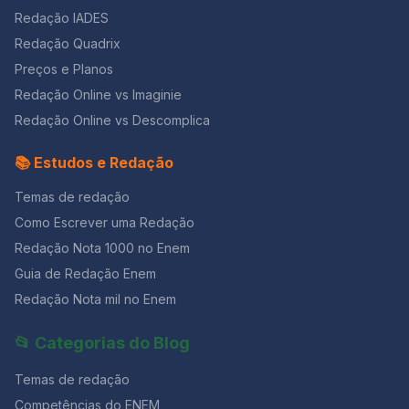
dos indígenas. 6. ”Com licença poética” – Adélia Prado
da mulher, uma prova de que o organismo feminino
Redação IADES
Quando nasci um anjo esbelto, desses que tocam
está em sintonia com a natureza e é fundamental para
Redação Quadrix
trombeta, anunciou: vai carregar bandeira. Cargo muito
o seu equilíbrio físico e psicológico” (Revista Boa
pesado pra mulher, esta espécie ainda envergonhada.
Preços e Planos
Forma, Ed. 309 set. 2012 – Adaptado). Marque a opção
Aceito os subterfúgios que me cabem, sem precisar
correta. a)A menstruação é caracterizada pela
Redação Online vs Imaginie
mentir. Não sou tão feia que não possa casar, acho o
descamação do endométrio, acompanhada de
Rio de Janeiro uma beleza e ora sim, ora não, creio
Redação Online vs Descomplica
sangramentos, que marca o início de um ciclo
em parto sem dor. Mas o que sinto escrevo. Cumpro a
menstrual. Caso não haja gravidez, a menstruação
sina. Inauguro linhagens, fundo reinos — dor não é
📚 Estudos e Redação
acontece a cada 28 dias, aproximadamente. Em caso
amargura. Minha tristeza não tem pedigree, já a minha
de gravidez, o endométrio não se descama e a
vontade de alegria, sua raiz vai ao meu mil avô. Vai ser
Temas de redação
menstruação não ocorre, pois a progesterona inibe a
coxo na vida é maldição pra homem. Mulher é
secreção do FSH (hormônio folículo estimulante),
Como Escrever uma Redação
desdobrável. Percebeu que este poema é inspirado
impedindo a maturação de novos folículos ovarianos.
no “Poema de Sete Faces”, de Carlos Drummond de
Redação Nota 1000 no Enem
b) É o período entre o início de uma menstruação e o
Andrade?! Mas o assunto aqui é como a poetisa vê o
seu final é chamado ciclo menstrual. c)A ação conjunta
Guia de Redação Enem
fato de ser mulher. Se a forma como ela pensa a
dos hormônios FSH (folículo estimulante) e LH
Redação Nota mil no Enem
participação da mulher na sociedade é igual à sua,
(luteinizante) produzidos pelo ovário, induz a
escolha um verso! Nós ficamos com este: “Mulher é
ovulação que ocorre geralmente entre o décimo e
desdobrável.” É curto e tem um sentido profundo.
📂 Categorias do Blog
décimo quarto dia a partir do início do ciclo menstrual.
Decore alguns versos dessas poesias para refletir e
d)O que denominamos “óvulo” na espécie humana é o
usar na redação! Não custa nada e dá
Temas de redação
ovócito secundário estacionado em Metáfase I da
meiose, a qual somente se completará se houver
Competências do ENEM