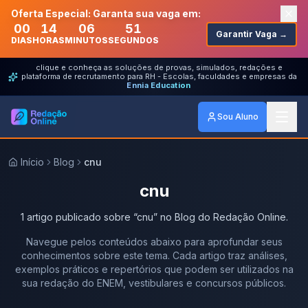
Oferta Especial: Garanta sua vaga em:
00
14
06
51
Garantir Vaga →
DIAS
HORAS
MINUTOS
SEGUNDOS
clique e conheça as soluções de provas, simulados, redações e
plataforma de recrutamento para RH - Escolas, faculdades e empresas da
Ennia Education
Sou Aluno
Início
Blog
cnu
cnu
1
artigo
publicado
sobre
“
cnu
” no Blog do Redação Online.
Navegue pelos conteúdos abaixo para aprofundar seus
conhecimentos sobre este tema. Cada artigo traz análises,
exemplos práticos e repertórios que podem ser utilizados na
sua redação do ENEM, vestibulares e concursos públicos.