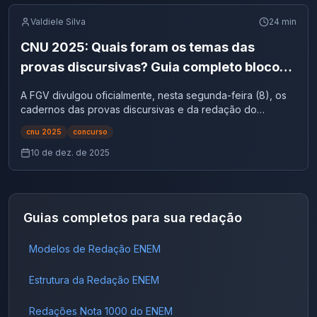
Valdiele Silva
24
min
CNU 2025: Quais foram os temas das
provas discursivas? Guia completo bloco
por bloco
A FGV divulgou oficialmente, nesta segunda-feira (8), os
cadernos das provas discursivas e da redação do
Concurso Nacional Unificado (CNU 2025). Como já era
cnu 2025
concurso
esperado, cada bloco temático recebeu um tema
específico, alinhado ao edital, às políticas públicas atuais e
10 de dez. de 2025
aos desafios estruturais do Estado brasileiro. Se você
prestou o CNU ou está se preparando para próximas
edições, entender o que efetivamente caiu é essencial,
tanto para revisar seu desempenho quanto para antecipar
Guias completos para sua redação
padrões da banca. Este post reúne, de forma clara e
organizada, todos os temas cobrados nos nove blocos da
Modelos de Redação ENEM
prova discursiva.A seguir, você confere um resumo
completo dos assuntos exigidos em cada área antes de
avançarmos bloco por bloco na análise detalhada. Temas
Estrutura da Redação ENEM
das provas discursivas do CNU 2025 — Bloco por Bloco
Abaixo, você encontra os temas oficiais, exatamente
Redações Nota 1000 do ENEM