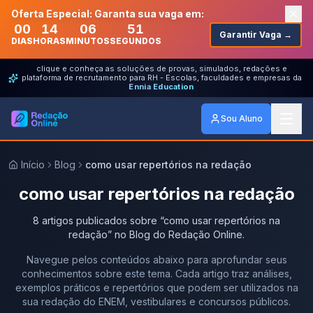
Oferta Especial: Garanta sua vaga em:
00
14
06
51
Garantir Vaga →
DIAS
HORAS
MINUTOS
SEGUNDOS
clique e conheça as soluções de provas, simulados, redações e
plataforma de recrutamento para RH - Escolas, faculdades e empresas da
Ennia Education
Sou Aluno
Início
Blog
como usar repertórios na redação
como usar repertórios na redação
8
artigos
publicados
sobre
“
como usar repertórios na
redação
” no Blog do Redação Online.
Navegue pelos conteúdos abaixo para aprofundar seus
conhecimentos sobre este tema. Cada artigo traz análises,
exemplos práticos e repertórios que podem ser utilizados na
sua redação do ENEM, vestibulares e concursos públicos.