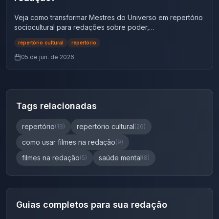
Veja como transformar Mestres do Universo em repertório
sociocultural para redações sobre poder,
responsabilidade, autoritarismo, juventude e cultura pop.
repertório cultural
repertório
05 de jun. de 2026
Tags relacionadas
repertório
repertório cultural
(
19
)
(
26
)
como usar filmes na redação
(
9
)
filmes na redação
saúde mental
(
5
)
(
8
)
Guias completos para sua redação