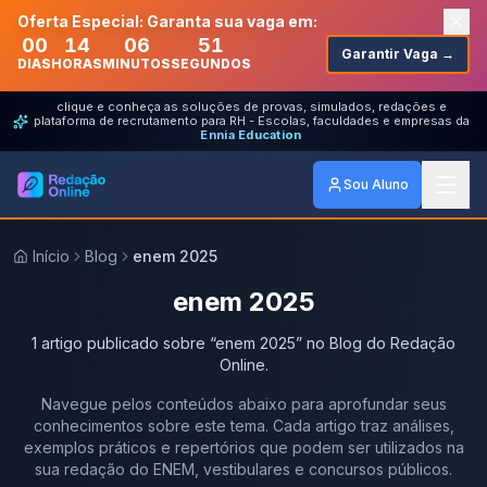
Oferta Especial: Garanta sua vaga em:
00
14
06
51
Garantir Vaga →
DIAS
HORAS
MINUTOS
SEGUNDOS
clique e conheça as soluções de provas, simulados, redações e
plataforma de recrutamento para RH - Escolas, faculdades e empresas da
Ennia Education
Sou Aluno
Início
Blog
enem 2025
enem 2025
1
artigo
publicado
sobre
“
enem 2025
” no Blog do Redação
Online.
Navegue pelos conteúdos abaixo para aprofundar seus
conhecimentos sobre este tema. Cada artigo traz análises,
exemplos práticos e repertórios que podem ser utilizados na
sua redação do ENEM, vestibulares e concursos públicos.