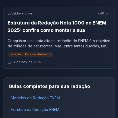
Valdiele Silva
6
min
Estrutura da Redação Nota 1000 no ENEM
2025: confira como montar a sua
Conquistar uma nota alta na redação do ENEM é o objetivo
de milhões de estudantes. Mas, entre tantas dúvidas, uma
sempre se repete: qual é a estrutura ideal para alcançar a
redação
Para vestibulandos
nota 1000? Entender como montar cada parágrafo, o que
os avaliadores esperam e quais estratégias funcionam é o
04 de nov. de 2025
primeiro passo para dominar o texto dissertativo-
argumentativo — e garantir destaque na prova. Neste guia
completo, você vai aprender: Prepare-se: este é o
modelo de estrutura que você pode seguir para alcançar
Guias completos para sua redação
clareza, coerência e argumentação consistente,
exatamente como as redações nota máxima. Qual a
Modelos de Redação ENEM
estrutura de uma redação nota 1000? A estrutura da
redação nota 1000 segue o formato dissertativo-
argumentativo, composto por quatro partes: introdução,
Estrutura da Redação ENEM
dois parágrafos de desenvolvimento e uma