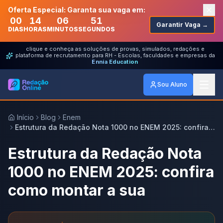
Oferta Especial: Garanta sua vaga em:
00
14
06
51
Garantir Vaga →
DIAS
HORAS
MINUTOS
SEGUNDOS
clique e conheça as soluções de provas, simulados, redações e
plataforma de recrutamento para RH - Escolas, faculdades e empresas da
Ennia Education
Sou Aluno
Início
Blog
Enem
Estrutura da Redação Nota 1000 no ENEM 2025: confira
como montar a sua
Estrutura da Redação Nota
1000 no ENEM 2025: confira
como montar a sua