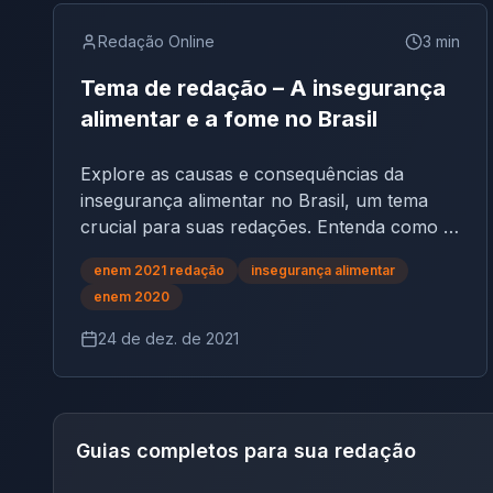
Redação Online
3
min
Tema de redação – A insegurança
alimentar e a fome no Brasil
Explore as causas e consequências da
insegurança alimentar no Brasil, um tema
crucial para suas redações. Entenda como a
falta de acesso a alimentos de qualidade
enem 2021 redação
insegurança alimentar
afeta milhões de brasileiros e enrique
enem 2020
24 de dez. de 2021
Guias completos para sua redação