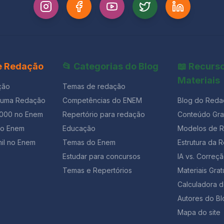
 e Redação
📂 Categorias do Blog
📖 Recurs
Materiais
ção
Temas de redação
 uma Redação
Competências do ENEM
Blog do Reda
1000 no Enem
Repertório para redação
Conteúdo Grat
ão Enem
Educação
Modelos de 
il no Enem
Temas do Enem
Estrutura da 
Estudar para concursos
IA vs. Corre
Temas e Repertórios
Materiais Grat
Calculadora 
Autores do Bl
Mapa do site