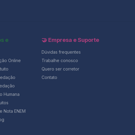
os e
🤝 Empresa e Suporte
Dúvidas frequentes
ção Online
Trabalhe conosco
uito
Quero ser corretor
Redação
Contato
Redação
ção Humana
uitos
de Nota ENEM
og