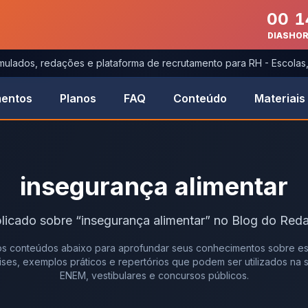
00
1
DIAS
HO
imulados, redações e plataforma de recrutamento para RH - Escola
entos
Planos
FAQ
Conteúdo
Materiais
insegurança alimentar
licado
sobre
“
insegurança alimentar
” no Blog do Reda
s conteúdos abaixo para aprofundar seus conhecimentos sobre es
álises, exemplos práticos e repertórios que podem ser utilizados na
ENEM, vestibulares e concursos públicos.