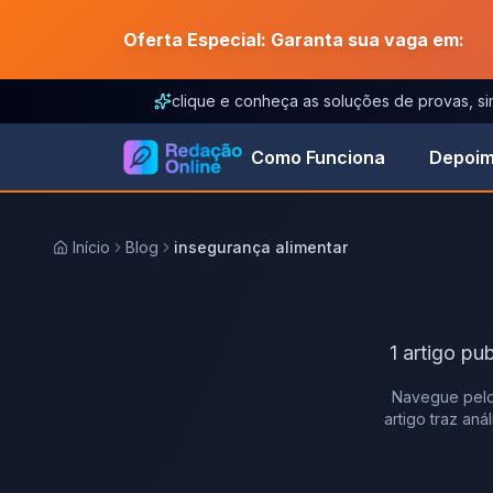
Oferta Especial: Garanta sua vaga em:
clique e conheça as soluções de provas, s
Como Funciona
Depoim
Início
Blog
insegurança alimentar
1
artigo
pub
Navegue pelo
artigo traz an