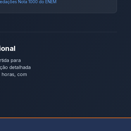
edações Nota 1000 do ENEM
ional
tida para
eção detalhada
4 horas, com