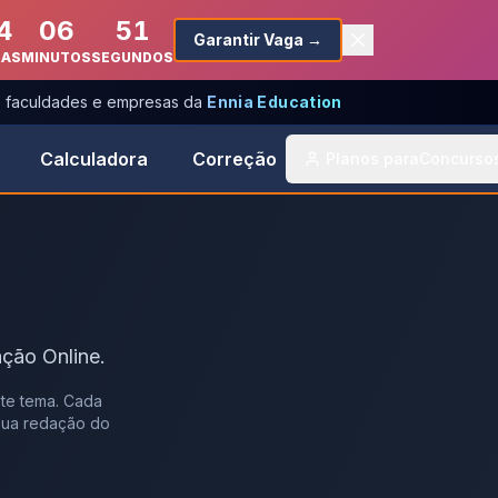
4
06
51
Garantir Vaga →
RAS
MINUTOS
SEGUNDOS
s, faculdades e empresas da
Ennia Education
Calculadora
Correção
Planos para
Concurso
ção Online.
te tema. Cada
 sua redação do