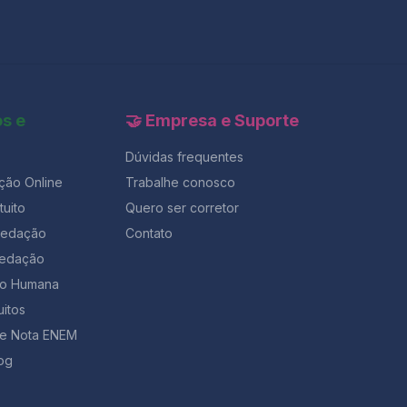
os e
🤝 Empresa e Suporte
Dúvidas frequentes
ção Online
Trabalhe conosco
uito
Quero ser corretor
Redação
Contato
Redação
ção Humana
uitos
de Nota ENEM
og