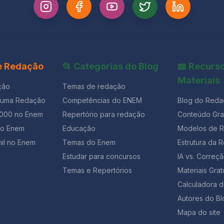
 e Redação
📂 Categorias do Blog
📖 Recurs
Materiais
ção
Temas de redação
 uma Redação
Competências do ENEM
Blog do Reda
1000 no Enem
Repertório para redação
Conteúdo Grat
ão Enem
Educação
Modelos de 
il no Enem
Temas do Enem
Estrutura da 
Estudar para concursos
IA vs. Corre
Temas e Repertórios
Materiais Grat
Calculadora 
Autores do Bl
Mapa do site