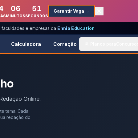
4
06
51
Garantir Vaga →
RAS
MINUTOS
SEGUNDOS
s, faculdades e empresas da
Ennia Education
Calculadora
Correção
Planos para
Concurso
lho
 Redação Online.
te tema. Cada
 sua redação do