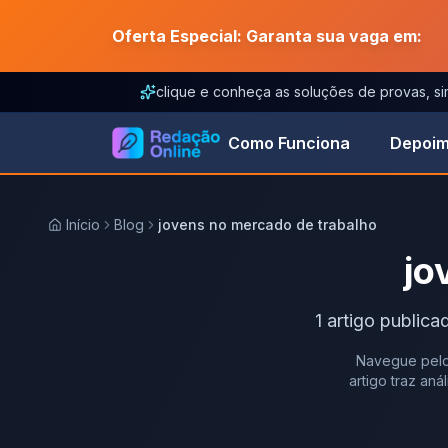
Oferta Especial: Garanta sua vaga em:
clique e conheça as soluções de provas, s
Como Funciona
Depoim
Início
Blog
jovens no mercado de trabalho
jo
1
artigo
publica
Navegue pelo
artigo traz an