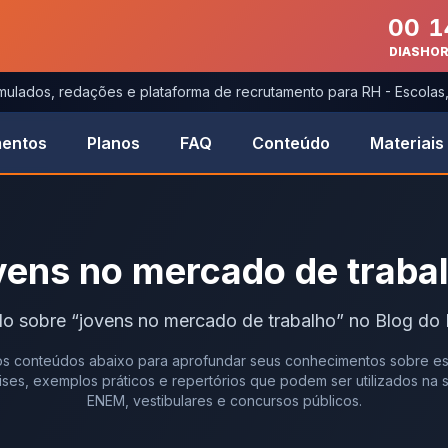
00
1
DIAS
HO
imulados, redações e plataforma de recrutamento para RH - Escola
entos
Planos
FAQ
Conteúdo
Materiais
vens no mercado de traba
do
sobre
“
jovens no mercado de trabalho
” no Blog do
s conteúdos abaixo para aprofundar seus conhecimentos sobre es
álises, exemplos práticos e repertórios que podem ser utilizados na
ENEM, vestibulares e concursos públicos.