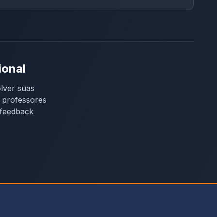
ional
lver suas
e professores
 feedback