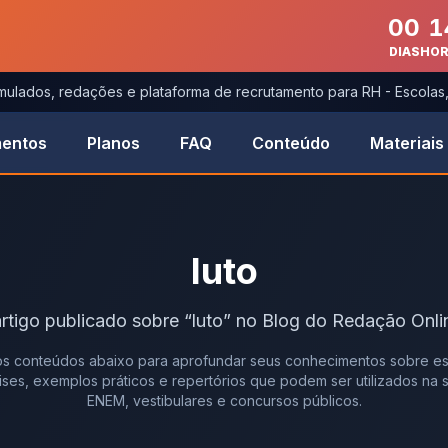
00
1
DIAS
HO
imulados, redações e plataforma de recrutamento para RH - Escola
entos
Planos
FAQ
Conteúdo
Materiais
luto
rtigo
publicado
sobre
“
luto
” no Blog do Redação Onli
s conteúdos abaixo para aprofundar seus conhecimentos sobre es
álises, exemplos práticos e repertórios que podem ser utilizados na
ENEM, vestibulares e concursos públicos.