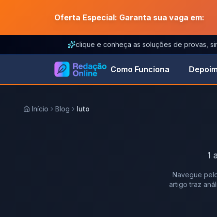
Oferta Especial: Garanta sua vaga em:
clique e conheça as soluções de provas, s
Como Funciona
Depoim
Início
Blog
luto
1
a
Navegue pelo
artigo traz an