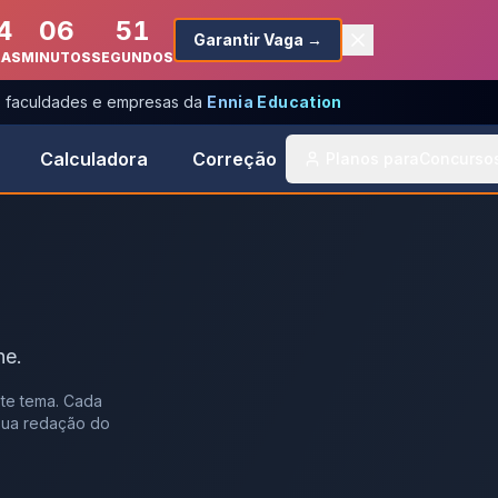
4
06
51
Garantir Vaga →
RAS
MINUTOS
SEGUNDOS
s, faculdades e empresas da
Ennia Education
Calculadora
Correção
Planos para
Concurso
ne.
te tema. Cada
 sua redação do