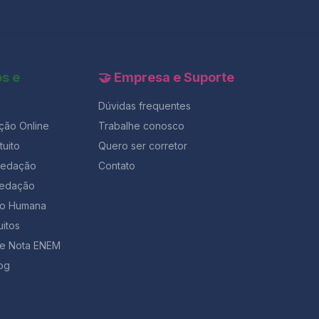
os e
🤝 Empresa e Suporte
Dúvidas frequentes
ção Online
Trabalhe conosco
uito
Quero ser corretor
Redação
Contato
Redação
ção Humana
uitos
de Nota ENEM
og