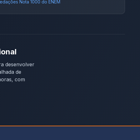
edações Nota 1000 do ENEM
ional
ra desenvolver
alhada de
horas, com