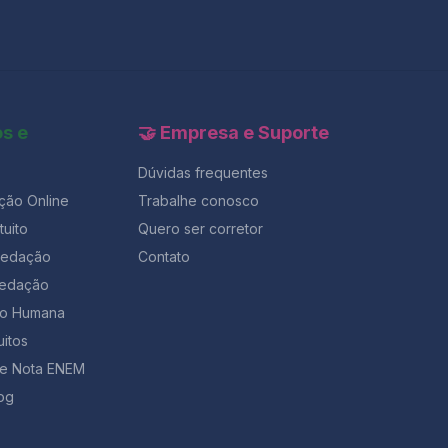
os e
🤝 Empresa e Suporte
Dúvidas frequentes
ção Online
Trabalhe conosco
uito
Quero ser corretor
Redação
Contato
Redação
ção Humana
uitos
de Nota ENEM
og