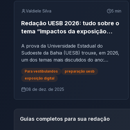
Valdiele Silva
5
min
Redação UESB 2026: tudo sobre o
tema “Impactos da exposição
digital excessiva no
A prova da Universidade Estadual do
desenvolvimento de crianças e
Sudoeste da Bahia (UESB) trouxe, em 2026,
adolescentes brasileiros”
um dos temas mais discutidos do ano:
“Impactos da exposição digital excessiva no
Para vestibulandos
preparação uesb
desenvolvimento de crianças e adolescentes
exposição digital
brasileiros”.O texto deveria seguir o gênero
dissertativo-argumentativo, entre 20 e 30
08 de dez. de 2025
linhas, avaliando domínio do tema, clareza
argumentativa, criatividade, seletividade de
informações e norma padrão. Assim como
nos anos anteriores, a UESB reforçou sua
Guias completos para sua redação
característica de cobrar temas sociais
complexos, associados a políticas públicas e