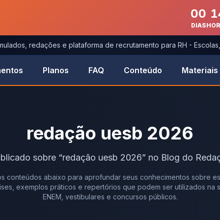
00
1
DIAS
HO
imulados, redações e plataforma de recrutamento para RH - Escola
entos
Planos
FAQ
Conteúdo
Materiais
redação uesb 2026
blicado
sobre
“
redação uesb 2026
” no Blog do Redaç
s conteúdos abaixo para aprofundar seus conhecimentos sobre es
álises, exemplos práticos e repertórios que podem ser utilizados na
ENEM, vestibulares e concursos públicos.