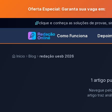
Oferta Especial: Garanta sua vaga em:
clique e conheça as soluções de provas, s
Como Funciona
Depoim
Início
Blog
redação uesb 2026
1
artigo
pu
Navegue pelo
artigo traz an