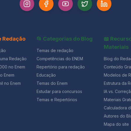
 e Redação
📂 Categorias do Blog
📖 Recurs
Materiais
ção
Temas de redação
 uma Redação
Competências do ENEM
Blog do Reda
1000 no Enem
Repertório para redação
Conteúdo Grat
ão Enem
Educação
Modelos de 
il no Enem
Temas do Enem
Estrutura da 
Estudar para concursos
IA vs. Corre
Temas e Repertórios
Materiais Grat
Calculadora 
Autores do Bl
Mapa do site