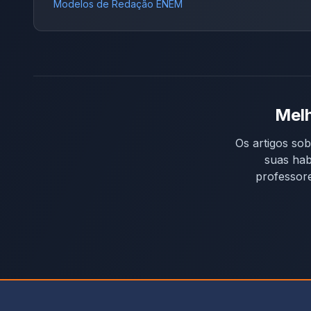
Modelos de Redação ENEM
impactos cognitivos.E, mais uma vez, o
Redação Online antecipou o tema em
diversas publicações oficiais, confirmando
nossa posição como a plataforma número 1
em acertos de temas de vestibulares e
ENEM. Entendendo o Tema da Redação
Melh
UESB 2026 A banca exigia que o candidato
analisasse efeitos concretos da
Os artigos sob
hiperexposição digital, considerando: A
suas hab
palavra-chave, “excessiva”, orientava o
professore
candidato a discutir o uso acima do saudável,
indo além do consumo tecnológico cotidiano.
Análise profunda dos textos motivadores 1.
Texto sobre crianças, adolescentes e telas
Apresentava bases científicas sobre
desenvolvimento físico, emocional e
psicossocial, indicando prejuízos como: Esse
texto guiava o candidato para impactos