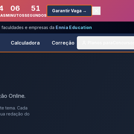
4
06
51
Garantir Vaga →
RAS
MINUTOS
SEGUNDOS
s, faculdades e empresas da
Ennia Education
Calculadora
Correção
Planos para
Concurso
ão Online.
te tema. Cada
 sua redação do