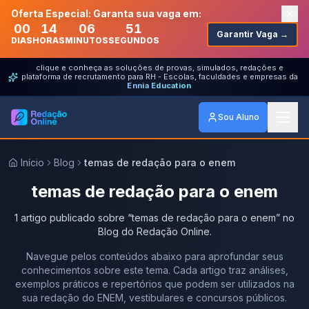
Oferta Especial: Garanta sua vaga em:
00
14
06
51
Garantir Vaga →
DIAS
HORAS
MINUTOS
SEGUNDOS
clique e conheça as soluções de provas, simulados, redações e
plataforma de recrutamento para RH - Escolas, faculdades e empresas da
Ennia Education
Sou Aluno
Início
Blog
temas de redação para o enem
temas de redação para o enem
1
artigo
publicado
sobre
“
temas de redação para o enem
” no
Blog do Redação Online.
Navegue pelos conteúdos abaixo para aprofundar seus
conhecimentos sobre este tema. Cada artigo traz análises,
exemplos práticos e repertórios que podem ser utilizados na
sua redação do ENEM, vestibulares e concursos públicos.