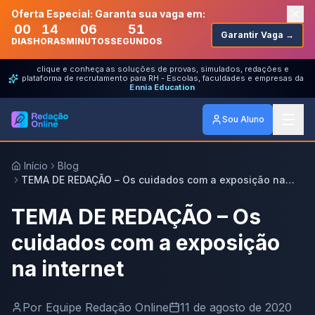
Oferta Especial: Garanta sua vaga em:
00
14
06
51
Garantir Vaga →
DIAS
HORAS
MINUTOS
SEGUNDOS
clique e conheça as soluções de provas, simulados, redações e
plataforma de recrutamento para RH - Escolas, faculdades e empresas da
Ennia Education
Sou Aluno
Início
Blog
TEMA DE REDAÇÃO – Os cuidados com a exposição na
internet
TEMA DE REDAÇÃO – Os
cuidados com a exposição
na internet
Por
Equipe Redação Online
11 de agosto de 2020