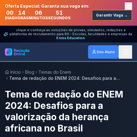
Oferta Especial: Garanta sua vaga em:
00
14
06
51
Garantir Vaga →
DIAS
HORAS
MINUTOS
SEGUNDOS
clique e conheça as soluções de provas, simulados, redações e
plataforma de recrutamento para RH - Escolas, faculdades e empresas da
Ennia Education
Sou Aluno
Início
Blog
Temas do Enem
Tema de redação do ENEM 2024: Desafios para a
valorização da herança africana no Brasil
Tema de redação do ENEM
2024: Desafios para a
valorização da herança
africana no Brasil