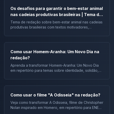
Os desafios para garantir o bem-estar animal
nas cadeias produtivas brasileiras | Tema de
redação
Tema de redação sobre bem-estar animal nas cadeias
produtivas brasileiras com textos motivadores,
repertórios, argumentos e modelos.
Como usar Homem-Aranha: Um Novo Dia na
redação?
Aprenda a transformar Homem-Aranha: Um Novo Dia
em repertório para temas sobre identidade, solidão,
juventude e responsabilidade.
Como usar o filme "A Odisseia" na redação?
Veja como transformar A Odisseia, filme de Christopher
Nolan inspirado em Homero, em repertório para ENEM,
vestibulares e concursos.