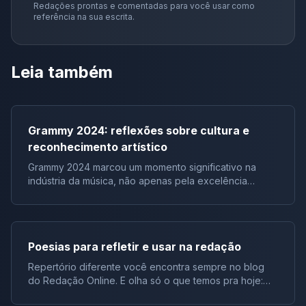
Redações prontas e comentadas para você usar como
referência na sua escrita.
Leia também
Grammy 2024: reflexões sobre cultura e
reconhecimento artístico
Grammy 2024 marcou um momento significativo na
indústria da música, não apenas pela excelência
artística representada pelos vencedores, mas também
pelos discursos e reações que ecoaram além do
evento em si. Em particular, o discurso do renomado
artista Jay-Z ressoou como um chamado à reflexão
Poesias para refletir e usar na redação
sobre a falta de artistas negros sendo premiados em
categorias importantes do Grammy. Esses eventos
Repertório diferente você encontra sempre no blog
proporcionam amplo repertório sociocultural para suas
do Redação Online. E olha só o que temos pra hoje:
redações. Estudantes, este artigo é muito relevante.
uma lista de poesias com versos que darão um toque
Aqui, entenderemos não apenas o Grammys, mas