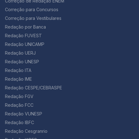
Correção de Redação ENEM
como Enem, vestibulares e concursos. Você já viu
vozes desses mortos Dir-me-ão para sempre. Que
anteriormente o que é a doença, os sintomas e como
Correção para Concursos
poema lindo e cheio de repertório para uma redação
tratá-la. Confira, agora, algumas questões sobre
Correção para Vestibulares
sobre a importância de desenvolver o hábito de ler,
endometriose que já caíram em provas anteriores:
não é? Jorge Luis Borges foi um conhecido poeta
Redação por Banca
Questão 01 [UNCISAL 2° Dia 2013] A tensão pré-
argentino. Difícil escolher o melhor verso… este é fácil
menstrual (TPM) ainda é uma das principais queixas
Redação FUVEST
de decorar: “As vozes desses mortos Dir-me-ão para
femininas, já que ela está diretamente associada aos
sempre.” 5. “Educação Indígena” – Márcia Wayna
Redação UNICAMP
ciclos hormonais e à ovulação. Alterações de humor,
Kambeba (…) Se hoje no século XXI Tens a mata e a
cólicas, dores no corpo e inchaço estão entre os
Redação UERJ
biodiversidade, Nesse verde eu cresci E conheci sua
sintomas que mais afetam as mulheres no período
Redação UNESP
bondade, Partilhar água e sombra, Sem ver nisso tanta
menstrual. Atualmente, observa-se que alguns
maldade. Mas logo veio o “outro”, E mostrou-me com
Redação ITA
métodos de supressão menstrual são utilizados – pílula
sua maldade, A importância da escrita E vi nela uma
anticoncepcional de uso contínuo; injeção trimestral de
Redação IME
necessidade, Fui estudar na escola do branco Para
derivados da progesterona; implante subcutâneo que
entender sua realidade. Compreendi que a cultura é
Redação CESPE/CEBRASPE
libera doses mínimas diárias de um derivado da
um rio Corre manso para os braços do mar, Assim não
progesterona; dispositivo intrauterino (DIU) que
Redação FGV
existem fronteiras Para aprender, lutar e caminhar A
também libera doses mínimas diárias de progesterona.
Redação FCC
autora desta poesia é uma indígena do Amazonas.
Segundo alguns ginecologistas… Mulheres com
Note que o poema é mais longo, mas este trecho você
Redação VUNESP
problemas como mioma, endometriose e cistos podem
pode usar tranquilamente em assuntos relacionados
especialmente se beneficiar com a supressão
Redação IBFC
aos indígenas, ou à própria Floresta Amazônica. Ele
menstrual. Além disso, outros especialistas no assunto
também vai bem em redações sobre a escolaridade
Redação Cesgranrio
enfatizam que “o ciclo menstrual é o aliado número 1
dos indígenas. 6. ”Com licença poética” – Adélia Prado