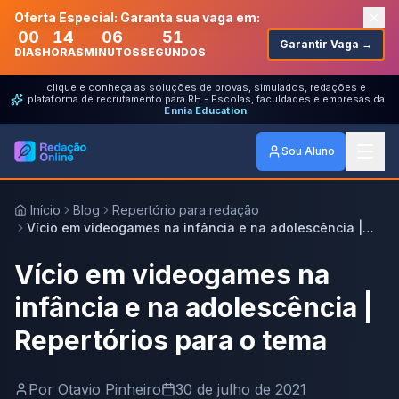
Oferta Especial: Garanta sua vaga em:
00
14
06
51
Garantir Vaga →
DIAS
HORAS
MINUTOS
SEGUNDOS
clique e conheça as soluções de provas, simulados, redações e
plataforma de recrutamento para RH - Escolas, faculdades e empresas da
Ennia Education
Sou Aluno
Início
Blog
Repertório para redação
Vício em videogames na infância e na adolescência |
Repertórios para o tema
Vício em videogames na
infância e na adolescência |
Repertórios para o tema
Por
Otavio Pinheiro
30 de julho de 2021