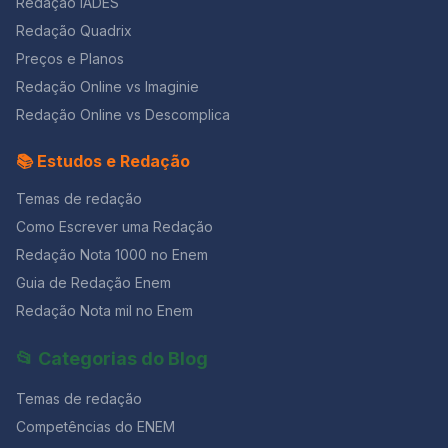
da mulher, uma prova de que o organismo feminino
Redação IADES
Quando nasci um anjo esbelto, desses que tocam
está em sintonia com a natureza e é fundamental para
Redação Quadrix
trombeta, anunciou: vai carregar bandeira. Cargo muito
o seu equilíbrio físico e psicológico” (Revista Boa
pesado pra mulher, esta espécie ainda envergonhada.
Preços e Planos
Forma, Ed. 309 set. 2012 – Adaptado). Marque a opção
Aceito os subterfúgios que me cabem, sem precisar
correta. a)A menstruação é caracterizada pela
Redação Online vs Imaginie
mentir. Não sou tão feia que não possa casar, acho o
descamação do endométrio, acompanhada de
Rio de Janeiro uma beleza e ora sim, ora não, creio
Redação Online vs Descomplica
sangramentos, que marca o início de um ciclo
em parto sem dor. Mas o que sinto escrevo. Cumpro a
menstrual. Caso não haja gravidez, a menstruação
sina. Inauguro linhagens, fundo reinos — dor não é
📚 Estudos e Redação
acontece a cada 28 dias, aproximadamente. Em caso
amargura. Minha tristeza não tem pedigree, já a minha
de gravidez, o endométrio não se descama e a
vontade de alegria, sua raiz vai ao meu mil avô. Vai ser
Temas de redação
menstruação não ocorre, pois a progesterona inibe a
coxo na vida é maldição pra homem. Mulher é
secreção do FSH (hormônio folículo estimulante),
Como Escrever uma Redação
desdobrável. Percebeu que este poema é inspirado
impedindo a maturação de novos folículos ovarianos.
no “Poema de Sete Faces”, de Carlos Drummond de
Redação Nota 1000 no Enem
b) É o período entre o início de uma menstruação e o
Andrade?! Mas o assunto aqui é como a poetisa vê o
seu final é chamado ciclo menstrual. c)A ação conjunta
Guia de Redação Enem
fato de ser mulher. Se a forma como ela pensa a
dos hormônios FSH (folículo estimulante) e LH
Redação Nota mil no Enem
participação da mulher na sociedade é igual à sua,
(luteinizante) produzidos pelo ovário, induz a
escolha um verso! Nós ficamos com este: “Mulher é
ovulação que ocorre geralmente entre o décimo e
desdobrável.” É curto e tem um sentido profundo.
📂 Categorias do Blog
décimo quarto dia a partir do início do ciclo menstrual.
Decore alguns versos dessas poesias para refletir e
d)O que denominamos “óvulo” na espécie humana é o
usar na redação! Não custa nada e dá
Temas de redação
ovócito secundário estacionado em Metáfase I da
meiose, a qual somente se completará se houver
Competências do ENEM
fecundação. e)O aumento nas taxas de progesterona