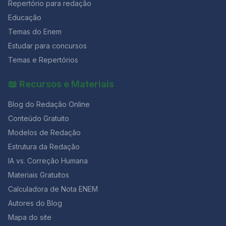
Repertório para redação
e estrógeno durante o ciclo menstrual faz com que a
mucosa uterina sofra descamação, isto é, ocorrendo a
Educação
menstruação. Questão 02 [FUNDATEC/2019] Em
Temas do Enem
relação à endometriose, analise as assertivas abaixo: I.
Estudar para concursos
Na ausência de tratamento precoce, a endometriose
evolui para doença profunda, assim, aumentando a
Temas e Repertórios
sua morbidade. II. O uso dos progestagênios de forma
contínua leva ao bloqueio ovulatório e inibição do
📖 Recursos e Materiais
crescimento endometrial. Portanto, com a consequente
atrofia das lesões, sendo efetivo no tratamento da dor
Blog do Redação Online
pélvica. III. O uso de análogos do GnRH no tratamento
da endometriose induz a uma pseudomenopausa com
Conteúdo Gratuito
hipoestrogenismo. IV. Mulheres com endometriose
Modelos de Redação
submetidas à fertilização in vitro (FIV) têm menores
Estrutura da Redação
taxas de gravidez que aquelas que são submetidas à
FIV por obstrução tubária. De acordo com os seus
IA vs. Correção Humana
conhecimento, quais estão corretas? a) Apenas I e III.
Materiais Gratuitos
b) Apenas II e IV. c) Apenas I, II e III. d) Apenas II, III e IV.
e) I, II, III e IV. Você gostou desse post? Então, continue
Calculadora de Nota ENEM
navegando pelo nosso blog para saber mais sobre o
Autores do Blog
mundo da redação e
Mapa do site